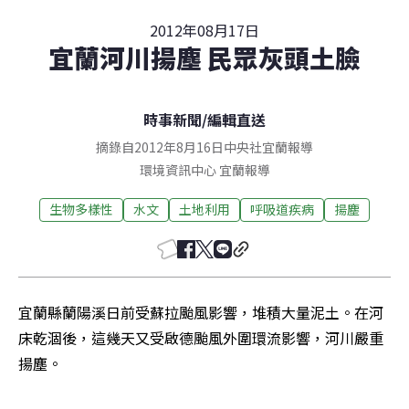
2012年08月17日
宜蘭河川揚塵 民眾灰頭土臉
時事新聞
/
編輯直送
摘錄自2012年8月16日中央社宜蘭報導
環境資訊中心
宜蘭
報導
生物多樣性
水文
土地利用
呼吸道疾病
揚塵
宜蘭縣蘭陽溪日前受蘇拉颱風影響，堆積大量泥土。在河
床乾涸後，這幾天又受啟德颱風外圍環流影響，河川嚴重
揚塵。