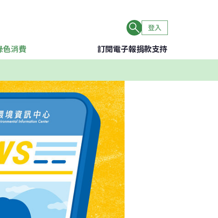
登入
綠色消費
訂閱電子報
捐款支持