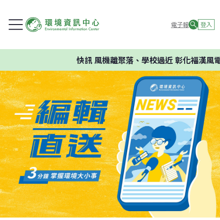
電子報
登入
快訊
風機離聚落、學校過近 彰化福漢風電