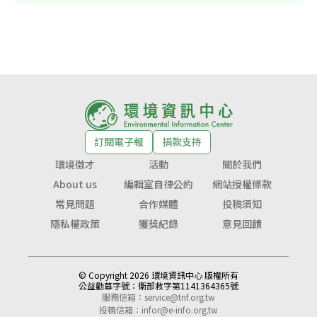
訂閱電子報
捐款支持
環境徵才
活動
關於我們
About us
編輯室自律公約
網站授權條款
常見問題
合作媒體
投稿須知
隱私權政策
獲獎紀錄
意見回饋
© Copyright 2026 環境資訊中心 版權所有
公益勸募字號：
衛部救字第1141364365號
服務信箱：
service@tnf.org.tw
投稿信箱：
infor@e-info.org.tw