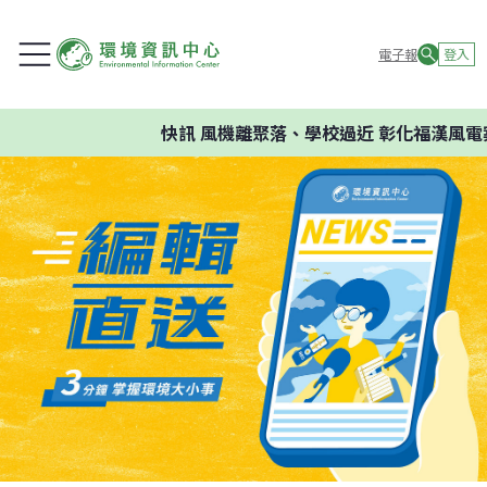
電子報
登入
快訊
風機離聚落、學校過近 彰化福漢風電