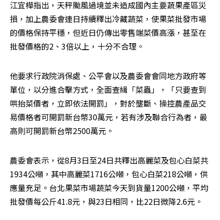
江宜樺指出，天秤颱風過境並未造成國內主要蔬果產區災
損，加上農委會連日持續釋出冷藏蔬菜，使果菜批發市場
的價格保持平穩，但近日仍傳出零售端菜價高漲，甚至在
批發價格的2、3倍以上，十分不合理。
他要求行政院消保處、公平會以及農委會會同地方政府等
單位，以分進合擊方式，全面查緝「菜蟲」，「只要查到
哄抬菜價者，立即依法開罰」，對於壟斷、操控農產品交
易價格者可開罰新台幣30萬元，若有涉及聯合行為者，最
高則可開罰新台幣2500萬元。
農委會表示，從8月3日至24日共釋出高麗菜及包心白菜共
1934公噸，其中高麗菜1716公噸，包心白菜218公噸，供
應量充足。台北果菜市場蔬菜今天到貨量1200公噸，平均
批發價每公斤41.8元，與23日相同，比22日微降2.6元。
