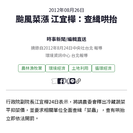
2012年08月26日
颱風菜漲 江宜樺：查緝哄抬
時事新聞
/
編輯直送
摘錄自2012年8月24日中央社台北 報導
環境資訊中心
台北
報導
農林漁牧業
環境經濟
土地利用
循環經濟
行政院副院長江宜樺24日表示，將請農委會釋出冷藏蔬菜
平抑菜價，並要求相關單位全面查緝「菜蟲」，查有哄抬
立即依法開罰。