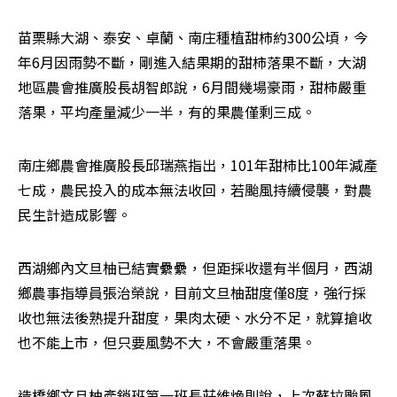
苗栗縣大湖、泰安、卓蘭、南庄種植甜柿約300公頃，今
年6月因雨勢不斷，剛進入結果期的甜柿落果不斷，大湖
地區農會推廣股長胡智郎說，6月間幾場豪雨，甜柿嚴重
落果，平均產量減少一半，有的果農僅剩三成。
南庄鄉農會推廣股長邱瑞燕指出，101年甜柿比100年減產
七成，農民投入的成本無法收回，若颱風持續侵襲，對農
民生計造成影響。
西湖鄉內文旦柚已結實纍纍，但距採收還有半個月，西湖
鄉農事指導員張治榮說，目前文旦柚甜度僅8度，強行採
收也無法後熟提升甜度，果肉太硬、水分不足，就算搶收
也不能上市，但只要風勢不大，不會嚴重落果。
造橋鄉文旦柚產銷班第一班長莊維煥則說，上次蘇拉颱風