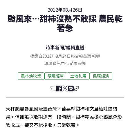
2012年08月26日
颱風來…甜柿沒熟不敢採 農民乾
著急
時事新聞
/
編輯直送
摘錄自2012年8月24日聯合報苗栗 報導
環境資訊中心
苗栗
報導
農林漁牧業
環境經濟
土地利用
循環經濟
天秤颱風暴風圈籠罩台灣，苗栗縣甜柿和文旦柚陸續結
果，但距離採收期還有一段時間，甜柿農民擔心颱風會影
響收成，卻又不能搶收，只能乾著。