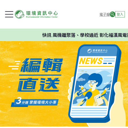
電子報
登入
快訊
風機離聚落、學校過近 彰化福漢風電