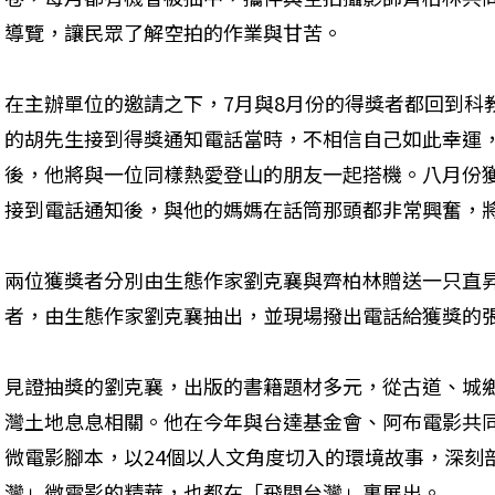
導覽，讓民眾了解空拍的作業與甘苦。
在主辦單位的邀請之下，7月與8月份的得獎者都回到科
的胡先生接到得獎通知電話當時，不相信自己如此幸運
後，他將與一位同樣熱愛登山的朋友一起搭機。八月份獲
接到電話通知後，與他的媽媽在話筒那頭都非常興奮，
兩位獲獎者分別由生態作家劉克襄與齊柏林贈送一只直
者，由生態作家劉克襄抽出，並現場撥出電話給獲獎的
見證抽獎的劉克襄，出版的書籍題材多元，從古道、城
灣土地息息相關。他在今年與台達基金會、阿布電影共
微電影腳本，以24個以人文角度切入的環境故事，深刻
灣」微電影的精華，也都在「飛閱台灣」裏展出。