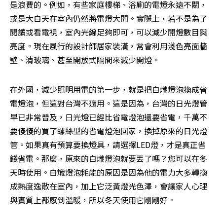
是浪費的。例如，有些家庭樓梯、浴廁的電燈永遠不關，
或是大白天在室內仍然將電燈大開。實際上，若不是為了
閱讀或看電視，室內光線足夠即可，可以減少開燈數目與
亮度。現在風行的設計師居家裝潢，常會利用淺色亮面牆
壁、清玻璃、甚至開放式隔間來減少開燈。
在外國，減少照明用電的第一步，就是把白熾燈泡換成省
電燈泡，但這對台灣不適用。這是因為，台灣的日光燈管
早已非常普及，日光燈已經比省電燈泡還要省電，千萬不
要傻傻的買了螺絲型的省電燈泡回家，換掉原來的日光燈
管。如果真有預算要換燈具，請選擇LED燈，才是真正省
錢省電。那麼，原來的白熾燈泡就要丟了嗎？您可以在冬
天時使用。白熾燈泡耗能的原因是因為他的電力大多轉換
成熱度逸散在室內，加上它泛黃燈光色澤，會讓家人心理
與實質上都感到溫暖，所以冬天使用它剛剛好。