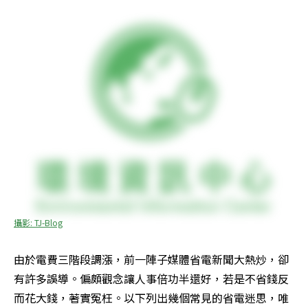
攝影: TJ-Blog
由於電費三階段調漲，前一陣子媒體省電新聞大熱炒，卻
有許多誤導。偏頗觀念讓人事倍功半還好，若是不省錢反
而花大錢，著實冤枉。以下列出幾個常見的省電迷思，唯