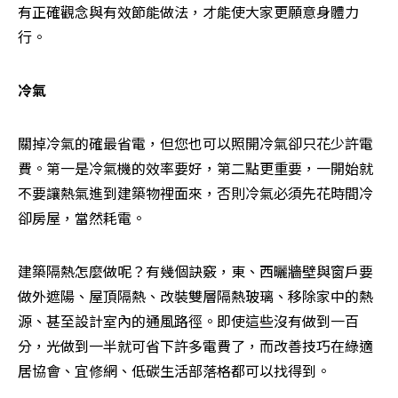
有正確觀念與有效節能做法，才能使大家更願意身體力
行。
冷氣
關掉冷氣的確最省電，但您也可以照開冷氣卻只花少許電
費。第一是冷氣機的效率要好，第二點更重要，一開始就
不要讓熱氣進到建築物裡面來，否則冷氣必須先花時間冷
卻房屋，當然耗電。
建築隔熱怎麼做呢？有幾個訣竅，東、西曬牆壁與窗戶要
做外遮陽、屋頂隔熱、改裝雙層隔熱玻璃、移除家中的熱
源、甚至設計室內的通風路徑。即使這些沒有做到一百
分，光做到一半就可省下許多電費了，而改善技巧在綠適
居協會、宜修網、低碳生活部落格都可以找得到。