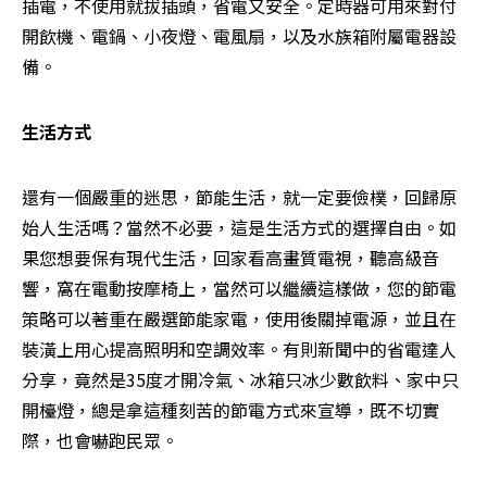
插電，不使用就拔插頭，省電又安全。定時器可用來對付
開飲機、電鍋、小夜燈、電風扇，以及水族箱附屬電器設
備。
生活方式
還有一個嚴重的迷思，節能生活，就一定要儉樸，回歸原
始人生活嗎？當然不必要，這是生活方式的選擇自由。如
果您想要保有現代生活，回家看高畫質電視，聽高級音
響，窩在電動按摩椅上，當然可以繼續這樣做，您的節電
策略可以著重在嚴選節能家電，使用後關掉電源，並且在
裝潢上用心提高照明和空調效率。有則新聞中的省電達人
分享，竟然是35度才開冷氣、冰箱只冰少數飲料、家中只
開檯燈，總是拿這種刻苦的節電方式來宣導，既不切實
際，也會嚇跑民眾。