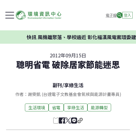
電子報
登入
快訊
風機離聚落、學校過近 彰化福漢風電案環委建議
2012年09月15日
聰明省電 破除居家節能迷思
副刊
/
享綠生活
作者：謝雯凱 (台達電子文教基金會氣候與能源計畫專員)
生活環境
省電
享綠生活
能源轉型