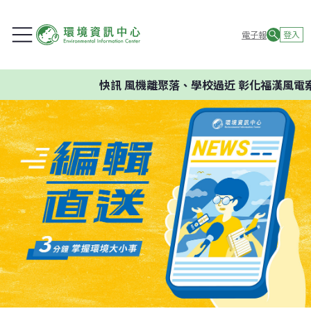
電子報
登入
快訊
風機離聚落、學校過近 彰化福漢風電案