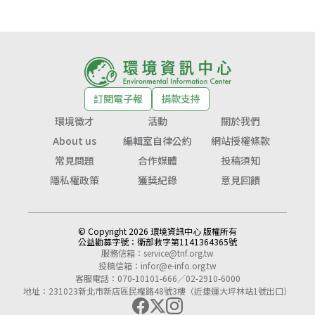
訂閱電子報
捐款支持
環境徵才
活動
關於我們
About us
編輯室自律公約
網站授權條款
常見問題
合作媒體
投稿須知
隱私權政策
獲獎紀錄
意見回饋
© Copyright 2026 環境資訊中心 版權所有
公益勸募字號：
衛部救字第1141364365號
服務信箱：
service@tnf.org.tw
投稿信箱：
infor@e-info.org.tw
客服電話：070-10101-666／02-2910-6000
地址：231023新北市新店區民權路48號3樓（近捷運大坪林站1號出口）