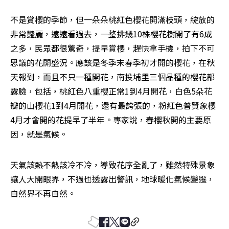
不是賞櫻的季節，但一朵朵桃紅色櫻花開滿枝頭，綻放的
非常豔麗，遠遠看過去，一整排幾10株櫻花樹開了有6成
之多，民眾都很驚奇，提早賞櫻，趕快拿手機，拍下不可
思議的花開盛況。應該是冬季末春季初才開的櫻花，在秋
天報到，而且不只一種開花，南投埔里三個品種的櫻花都
露臉，包括，桃紅色八重櫻正常1到4月開花，白色5朵花
瓣的山櫻花1到4月開花，還有最誇張的，粉紅色普賢象櫻
4月才會開的花提早了半年。專家說，春櫻秋開的主要原
因，就是氣候。
天氣該熱不熱該冷不冷，導致花序全亂了，雖然特殊景象
讓人大開眼界，不過也透露出警訊，地球暖化氣候變遷，
自然界不再自然。