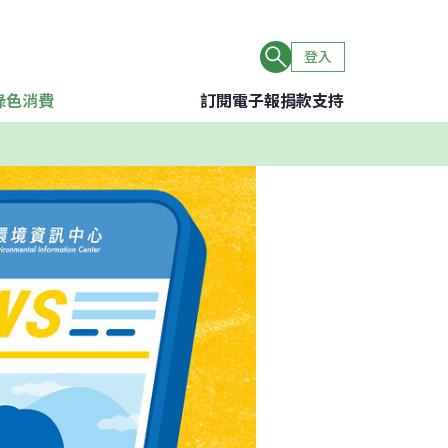
登入
綠色消費
訂閱電子報
捐款支持