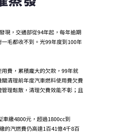
發現，交通部從94年起，每年逾期
毛都收不到。光99年度到100年
用費，累積龐大的欠款，99年就
機關清理前年度汽車燃料使用費欠費
證管理鬆散，清理欠費效能不彰；且
繳4800元，超過1800cc到
未繳的汽燃費仍高達1百41億4千8百