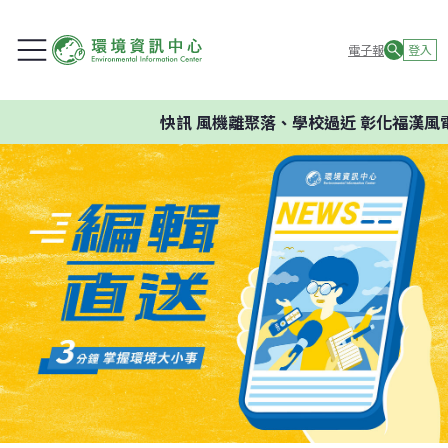
電子報
登入
快訊
風機離聚落、學校過近 彰化福漢風電