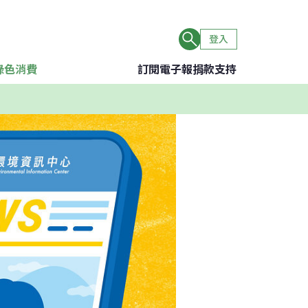
登入
綠色消費
訂閱電子報
捐款支持