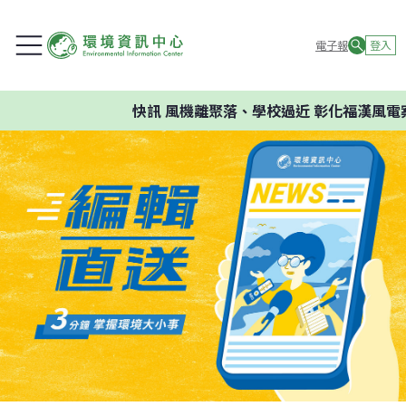
電子報
登入
快訊
風機離聚落、學校過近 彰化福漢風電案