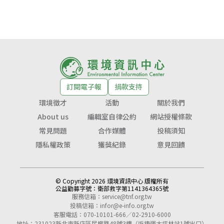
訂閱電子報
捐款支持
環境徵才
活動
關於我們
About us
編輯室自律公約
網站授權條款
常見問題
合作媒體
投稿須知
隱私權政策
獲獎紀錄
意見回饋
© Copyright 2026 環境資訊中心 版權所有
公益勸募字號：
衛部救字第1141364365號
服務信箱：
service@tnf.org.tw
投稿信箱：
infor@e-info.org.tw
客服電話：070-10101-666／02-2910-6000
地址：231023新北市新店區民權路48號3樓（近捷運大坪林站1號出口）