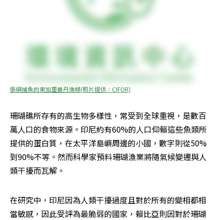
張網捕魚的東加里曼丹漁婦(照片提供：CIFOR)
珊瑚礁所存有的高生物多樣性，常受到全球重視，是數百
萬人口的食物來源。印尼約有60%的人口仰賴這些魚類所
提供的蛋白質，在太平洋島嶼周邊的小國，數字則從50%
到90%不等。然而科學家預料珊瑚漁業將隨氣候變遷與人
類干擾而瓦解。
在研究中，印尼因為人類干擾過度且對於所有的變相都相
當敏感，因此受評為最脆弱的國家，賴比亞則因對於珊瑚