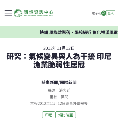
電子報
登入
快訊
風機離聚落、學校過近 彰化福漢風電
2012年11月12日
研究：氣候變異與人為干擾 印尼
漁業脆弱性居冠
時事新聞
/
國際新聞
編譯
—
潘忠廷
審校
—
莫聞
本報2012年11月12日綜合外電報導
印尼
賴比瑞亞