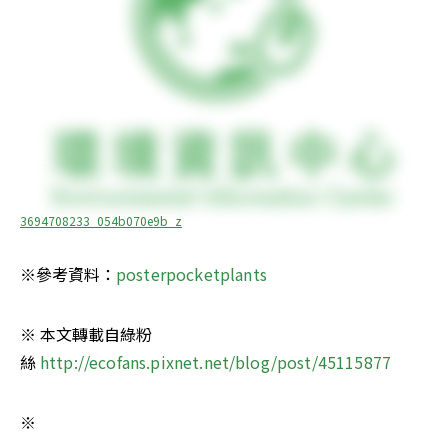
3694708233_054b070e9b_z
※參考資料：
posterpocketplants
※ 本文轉載自綠粉
絲 
http://ecofans.pixnet.net/blog/post/45115877
※ 