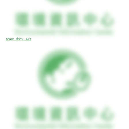
ataw_dsm_uws