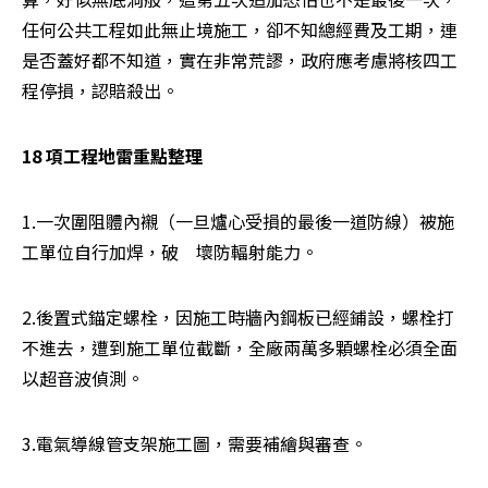
任何公共工程如此無止境施工，卻不知總經費及工期，連
是否蓋好都不知道，實在非常荒謬，政府應考慮將核四工
程停損，認賠殺出。
18 項工程地雷重點整理
1.一次圍阻體內襯（一旦爐心受損的最後一道防線）被施
工單位自行加焊，破    壞防輻射能力。
2.後置式錨定螺栓，因施工時牆內鋼板已經鋪設，螺栓打
不進去，遭到施工單位截斷，全廠兩萬多顆螺栓必須全面
以超音波偵測。
3.電氣導線管支架施工圖，需要補繪與審查。