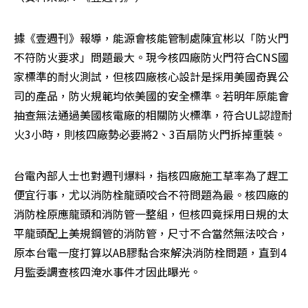
據《壹週刊》報導，能源會核能管制處陳宜彬以「防火門
不符防火要求」問題最大。現今核四廠防火門符合CNS國
家標準的耐火測試，但核四廠核心設計是採用美國奇異公
司的產品，防火規範均依美國的安全標準。若明年原能會
抽查無法通過美國核電廠的相關防火標準，符合UL認證耐
火3小時，則核四廠勢必要將2、3百扇防火門拆掉重裝。
台電內部人士也對週刊爆料，指核四廠施工草率為了趕工
便宜行事，尤以消防栓龍頭咬合不符問題為最。核四廠的
消防栓原應龍頭和消防管一整組，但核四竟採用日規的太
平龍頭配上美規鋼管的消防管，尺寸不合當然無法咬合，
原本台電一度打算以AB膠黏合來解決消防栓問題，直到4
月監委調查核四淹水事件才因此曝光。