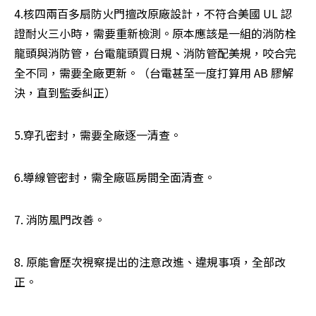
4.核四兩百多扇防火門擅改原廠設計，不符合美國 UL 認
證耐火三小時，需要重新檢測。原本應該是一組的消防栓
龍頭與消防管，台電龍頭買日規、消防管配美規，咬合完
全不同，需要全廠更新。（台電甚至一度打算用 AB 膠解
決，直到監委糾正）
5.穿孔密封，需要全廠逐一清查。
6.導線管密封，需全廠區房間全面清查。
7. 消防風門改善。
8. 原能會歷次視察提出的注意改進、違規事項，全部改
正。