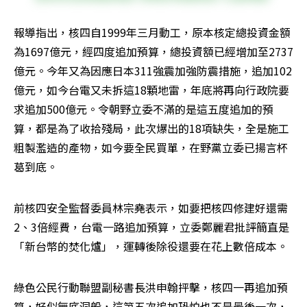
報導指出，核四自1999年三月動工，原本核定總投資金額
為1697億元，經四度追加預算，總投資額已經增加至2737
億元。今年又為因應日本311強震加強防震措施，追加102
億元，如今台電又未拆這18顆地雷，年底將再向行政院要
求追加500億元。令朝野立委不滿的是這五度追加的預
算，都是為了收拾殘局，此次爆出的18項缺失，全是施工
粗製濫造的產物，如今要全民買單，在野黨立委已揚言杯
葛到底。
前核四安全監督委員林宗堯表示，如要把核四修建好還需
2、3倍經費，台電一路追加預算，立委鄭麗君批評簡直是
「新台幣的焚化爐」，運轉後除役還要在花上數倍成本。
綠色公民行動聯盟副秘書長洪申翰抨擊，核四一再追加預
算，好似無底洞般，這第五次追加恐怕也不是最後一次，