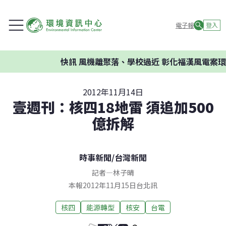
電子報
登入
快訊
風機離聚落、學校過近 彰化福漢風電案環委
2012年11月14日
壹週刊：核四18地雷 須追加500
億拆解
時事新聞
/
台灣新聞
記者
—
林子晴
本報2012年11月15日台北訊
核四
能源轉型
核安
台電