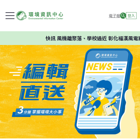
電子報
登入
快訊
風機離聚落、學校過近 彰化福漢風電案