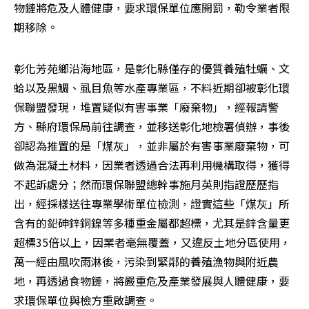
物鏈將危及人體健康，要求環保單位應開罰，勒令業者限
期移除。
彰化芳苑鄉沿海地區，是彰化縣僅存的優質養殖牡蠣、文
蛤以及黑鯛、虱目魚等水產專業區，不料近期卻被彰化環
保聯盟發現，堆置疑似有害事業「廢棄物」，經報請警
方、縣府環保局前往調查，並移送彰化地檢署偵辦，事後
卻認為推置的是「煤灰」，並非屬於有害事業廢棄物，可
做為混凝土材料，因業者透過合法再利用機構取得，獲得
不起訴處分；然而環保聯盟總幹事施月英則指證歷歷指
出，經採樣送往專業學術單位檢測，證實這些「煤灰」所
含有的鉛砷鋅銅鎳等多種重金屬都超標，尤其是鋅含量更
超標35倍以上，因業者毫無覆蓋，又違反土地分區使用，
萬一經由風吹雨淋後，污染到緊鄰的養殖漁物與附近農
地，再透過食物鏈，將嚴重危及產業發展與人體健康，要
求環保單位與檢方重啟調查。