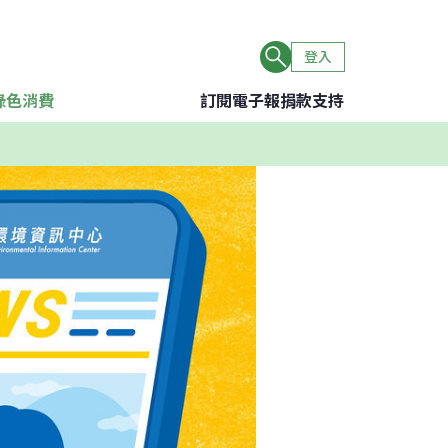
登入
綠色消費
訂閱電子報
捐款支持