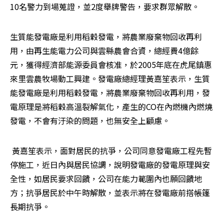
10名警力到場蒐證，並2度舉牌警告，要求群眾解散。
生質能發電廠是利用稻穀發電，將農業廢棄物回收再利
用，由再生能電力公司與雲縣農會合資，總經費4億餘
元，獲得經濟部能源委員會核准，於2005年底在虎尾鎮惠
來里雲農牧場動工興建。發電廠總經理黃嘉笙表示，生質
能發電廠是利用稻穀發電，將農業廢棄物回收再利用，發
電原理是將稻穀高溫裂解氣化，產生的CO在內燃機內燃燒
發電，不會有汙染的問題，也無安全上顧慮。
 黃嘉笙表示，面對居民的抗爭，公司同意發電廠工程先暫
停施工，近日內與居民協調，說明發電廠的發電原理與安
全性，如居民要求回饋，公司在能力範圍內也願回饋地
方；抗爭居民於中午時解散，並表示將在發電廠前搭帳篷
長期抗爭。