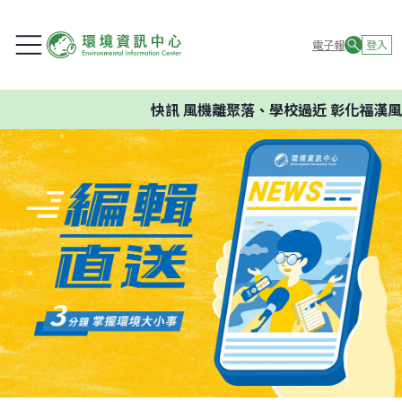
電子報
登入
快訊
風機離聚落、學校過近 彰化福漢風