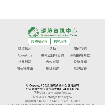
訂閱電子報
捐款支持
環境徵才
活動
關於我們
About us
編輯室自律公約
網站授權條款
常見問題
合作媒體
投稿須知
隱私權政策
獲獎紀錄
意見回饋
© Copyright 2026 環境資訊中心 版權所有
公益勸募字號：
衛部救字第1141364365號
服務信箱：
service@tnf.org.tw
投稿信箱：
infor@e-info.org.tw
客服電話：070-10101-666／02-2910-6000