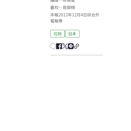
編譯
—
徐婉螢
審校
—
翁御棋
本報2012年12月4日綜合外
電報導
花粉
日本