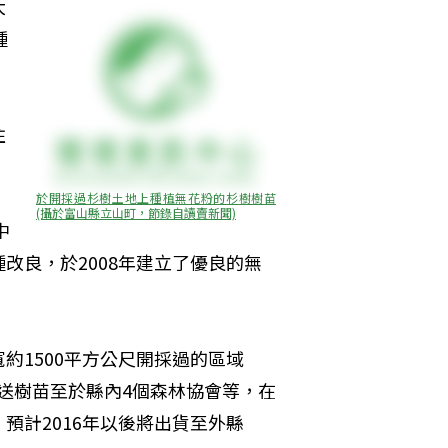
大
種
住
於開採過杉樹土地上種植無花粉的杉樹樹苗
(攝於富山縣立山町，節錄自讀賣新聞)
中
改良，於2008年建立了優良的無
約1500平方公尺開採過的區域
運送樹苗至於縣內4個森林協會等，在
。預計2016年以後將出貨至外縣