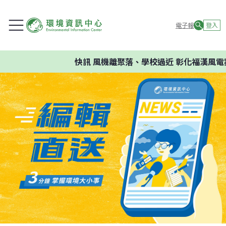
電子報
登入
快訊
風機離聚落、學校過近 彰化福漢風電