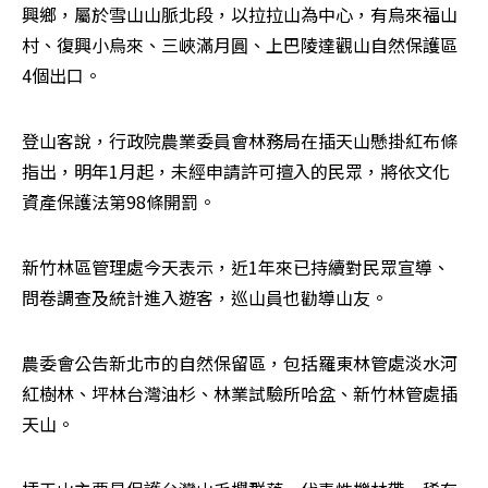
興鄉，屬於雪山山脈北段，以拉拉山為中心，有烏來福山
村、復興小烏來、三峽滿月圓、上巴陵達觀山自然保護區
4個出口。
登山客說，行政院農業委員會林務局在插天山懸掛紅布條
指出，明年1月起，未經申請許可擅入的民眾，將依文化
資產保護法第98條開罰。
新竹林區管理處今天表示，近1年來已持續對民眾宣導、
問卷調查及統計進入遊客，巡山員也勸導山友。
農委會公告新北市的自然保留區，包括羅東林管處淡水河
紅樹林、坪林台灣油杉、林業試驗所哈盆、新竹林管處插
天山。