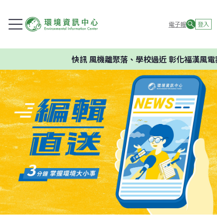
電子報
登入
快訊
風機離聚落、學校過近 彰化福漢風電案