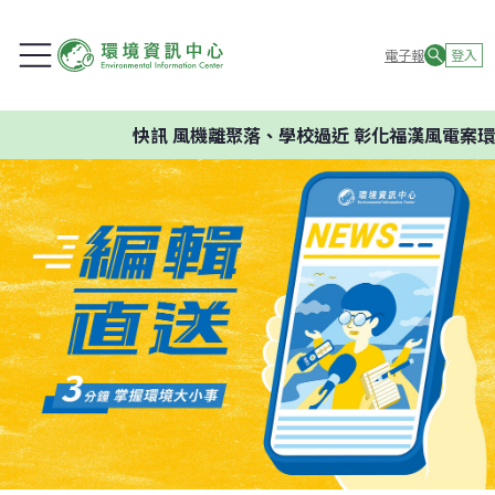
電子報
登入
快訊
風機離聚落、學校過近 彰化福漢風電案環