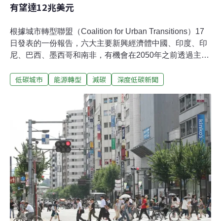
有望達12兆美元
根據城市轉型聯盟（Coalition for Urban Transitions）17
日發表的一份報告，六大主要新興經濟體中國、印度、印
尼、巴西、墨西哥和南非，有機會在2050年之前透過主要
城市產業，例如建築、運輸、原料使用和廢棄物等，將碳
低碳城市
能源轉型
減碳
深度低碳新聞
排放量減少高達96％，同時省下12兆美元成本並創造百萬
個工作機會。促進城市氣候適應力 2050年可望減碳排96%
《把握城市的機會（Seizing the Urban Opportunity）》這
份報告說明了城市作為國民經濟和生計引擎的重要作用。
今日武漢肺炎（COVID-19）大流行改變了人們在城市中
的生活方式，正好可藉此重新思考城市的角色，並投資於
城市的復甦。疫情使世界各地的經濟體和社區面臨經濟、
社會和氣候挑戰，城市和其中的貧困社群更是重災區。