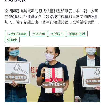
空污問題有其複雜的形成結構和整治難度，非一朝一夕可
立即翻轉。台達基金會這次從城市街道和日常交通的角度
切入，除了希望走出一條新的治理路徑，也希望提供民眾
更多參與改善行動的建議。拜熱鬧好一陣子的聯合國氣候
深度低碳專題
污染治理
低碳城市
減碳新生活
會議COP26和四大公投案所賜，剛過去的2021年，大家
一定在各大媒體看到許多環保議題，從氣候變遷、能源選
電動化
擇、生態保護、到缺水停電等都有。但在台灣，真正能讓
民眾高度關注、甚至引發因應行動的環境議題，就不能不
提到空氣污染。為了這檔事，有人會換購居家電器、家長
會帶孩子就醫、甚至上街頭去參加遊行。這些年，空污儼
然成為最熱門、也最能吸引群眾注意力的環保話題之一，
各級政府與主管機關紛紛施展管制作為，並投入大批資
源，如更新監測設備、汰換老舊車輛及工業鍋爐、甚至要
求電廠機組降載、還定期公布空品狀況及警示資訊，希望
能夠化解民怨。然而，空污的來源及成分相當複雜，無法
靠單一作法立竿見影，必須從工業、交通、餐飲、營