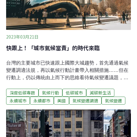
私人汽車在米蘭市中心通行，並從市中心開始，預計再逐
步擴大車禁範圍。若提議順利通過，將於202
2023年03月21日
快跟上！「城市氣候當責」的時代來臨
台灣的主要城市已快速跟上國際大城趨勢，首先通過氣候
變遷調適法規，再以氣候行動計畫帶入相關措施……但在
行動上，仍以傳統由上而下的思維看待氣候變遷議題，並
未整合與社區相關的淨零策略。因應氣候變遷，國際重要
深度低碳專題
氣候行動
低碳城市
減碳新生活
城市紛紛設立氣候調適策略，落實「氣候當責」（Climate
Accountability）。城市的「氣候當責」因著都市歷史沿
永續城市
永續都市
美國
氣候變遷調適
氣候變遷
革、決策者反映民眾需求的方式以及都市如何回應國際能
源政策走向而有所不同。疫情後的芝加哥市，便是落實都
市當責的典範。何謂氣候當責？簡單來說，就是對氣候變
遷負責，推動積極的行動。但如何負責？筆者認為可參考
《世界資源報告》指出氣候風險「警覺性」[1]的部份，即