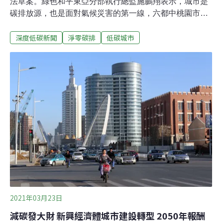
法草案。綠色和平東亞分部執行總監施鵬翔表示，城市是
碳排放源，也是面對氣候災害的第一線，六都中桃園市、
台中市、台南市已訂定低碳城市自治條例，呼籲台北市、
深度低碳新聞
淨零碳排
低碳城市
新北市與高雄市也盡快訂出以2050年淨零碳排為目標的自
治條例。台北市長柯文哲雖未正面回應，但他透露台北市
已完成2050淨零碳排路徑規劃，預計今年年底前正式公
布，有望成為我國第一個發布淨零碳排路徑的城市。佔我
國七成碳排 六都皆已宣布2050淨零碳排 卻未必入法今年
極端氣候在全球各地發生嚴重災情，即便是美國、德國等
富裕地區，面對極端氣候仍然脆弱，減碳不只是環保議
題，更關係到民眾生活安全。綠色和平與今周刊今（13
日）舉行「臺灣淨零城市先行」論壇，邀請地方政府共同
交流城市減碳策略。綠色和平指出，六都的碳排約占我國
總排放的七成，根據環保署統計，人均碳排放最高為桃園
市14.36噸，最低的則是台北市4.
2021年03月23日
減碳發大財 新興經濟體城市建設轉型 2050年報酬