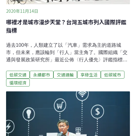
2020年11月14日
哪裡才是城市漫步天堂？台灣五城市列入國際評鑑
指標
過去100年，人類建立了以「汽車」需求為主的道路城
市，但未來，應該輪到「行人」當主角了。國際組織「交
通與發展政策研究所」最近公佈〈行人優先〉評鑑指標，
希望找出對行人最友善、也最適合步行漫遊的城市。這次
低碳交通
永續都市
交通運輸
享綠生活
低碳城市
也有五座台灣城市被列入比較，成績如何呢？走在台灣城
市街頭，你內心應該常出現這句OS：「這路到底給不給人
循環經濟
走啊？」你得面對橫衝直撞的汽車跟大卡車、不時騎上人
行道的機車跟腳踏車、過個斑馬線都會被喇叭催、許多騎
樓和步行空間常被佔用。連身強體壯的成年人都覺得寸步
難行了，更何況推著嬰兒車的家長、或步履蹣跚的銀髮族
呢？長年推廣綠色交通的「交通與發展政策研究所」
(Institute for Transportation and Development Policy，簡
稱ITDP)，最近公佈〈行人優先〉（ Pedestrians First ）