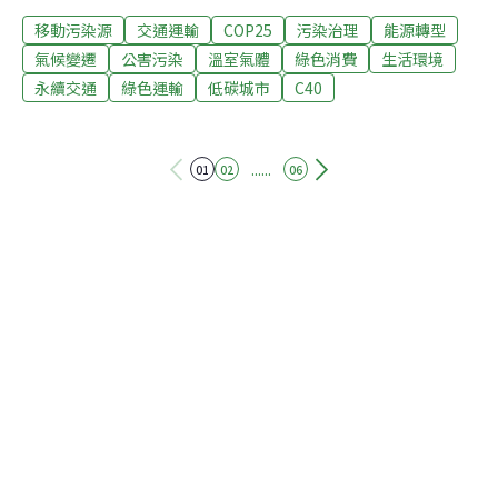
COP25氣候會議上，許多城市代表就特別「劇透」其規劃
移動污染源
交通運輸
COP25
污染治理
能源轉型
藍圖，巧妙的是，這些城市都不約而同地把「綠色交通」
奉為核心。為什麼運輸會成為城市頭號整治對象？地方政
氣候變遷
公害污染
溫室氣體
綠色消費
生活環境
府又該如何好好推一把呢？C40帶頭倡議 給市民「綠色又
永續交通
綠色運輸
低碳城市
C40
健康的街道」事實上，交通被列為整頓重點，並不是沒有
原因。國際運輸論壇（International Transport Forum,
ITF）秘書長金永泰就在一場周邊會議上提及，城市占了全
......
01
02
06
球能源相關溫室氣體排放70%，其中就有50%來自於運輸
部門。而這數據，說實在的，還與各城市實際給的相去不
遠，像巴西聖保羅的城市代表Luiz Alvaro Salles Aguiar
de Menezes，就公布市