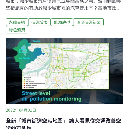
城市，減少城市汽車使用已成各國當務之急。然而到底哪
些措施真的有助於減少城市裡的汽車使用率？當地市政府
主導、軟硬兼施的減車措施最有效《衛報》報導，瑞典隆
永續交通
低碳城市
能源轉型
深度低碳新聞
德大學永續發展研究中心（Lund University Centre for
Sustainability Studies）與德國巴登－符騰堡州交通局合
綠色消費
作，檢視自2010年以來歐洲各地近800份同儕審查報告和
個案研究，並使用真實世界的數據，找出在歐洲城市實測
過的12項最有效減車措施。研究發現，超過75%成功減少
汽車使用的創新措施是由當地市政府主導——尤其是當中
最有效的措施，例如入城費、停車和交通管制，以及交通
限制區。此外，研究也指出，只採取單一方案的效果不明
顯。最成功的城市通常會結合數種政策工具、軟硬兼施，
包括鼓勵永續旅行方法，以及對駕駛和停車設下收費規則
或限制。歐洲城市實測 12項最有效的減
2022年04月01日
全新「城市街道空污地圖」 讓人看見從交通改善空
污的可能性