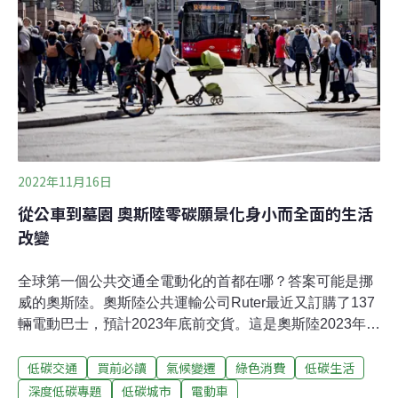
提升「社區面對風險和解決方案的意識」以及「決策者洞
察社區意見和回應能力的意識。」
2022年11月16日
從公車到墓園 奧斯陸零碳願景化身小而全面的生活
改變
全球第一個公共交通全電動化的首都在哪？答案可能是挪
威的奧斯陸。奧斯陸公共運輸公司Ruter最近又訂購了137
輛電動巴士，預計2023年底前交貨。這是奧斯陸2023年底
公共運輸全面電動化的一部分，比原先的目標提早了5
低碳交通
買前必讀
氣候變遷
綠色消費
低碳生活
年。擁有70萬人口的奧斯陸，是永續交通的領航者，擁有
四通八達的的電車和自行車路網，峽灣區大部分的渡輪皆
深度低碳專題
低碳城市
電動車