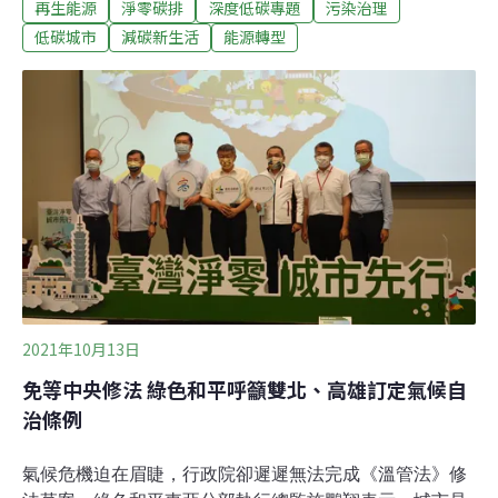
再生能源
淨零碳排
深度低碳專題
污染治理
裡。城市的減碳是巨大且重要的課題。國際能源署
IEA《Empowering Cities for a Net Zero Future》報告針對
低碳城市
減碳新生活
能源轉型
城市如何邁向零碳未來提出了建言。城市是實現淨零排放
未來的關鍵隨著全球COVID-19疫情逐漸受到控制，碳排
放也快速反彈，很可能今年排碳會大漲15億噸，增速將是
有紀錄以來第二高。高排碳的城市因此有巨大挑戰和機會
來努力邁向減碳目標。隨著數十國相繼宣布淨零碳排目
標，已有上萬個城市與地方政府加入全球氣候與能源市長
聯盟（Global Covenant of Mayors for Climate &
Energy），至2030年減碳潛力可達23億噸，台灣
2021年10月13日
免等中央修法 綠色和平呼籲雙北、高雄訂定氣候自
治條例
氣候危機迫在眉睫，行政院卻遲遲無法完成《溫管法》修