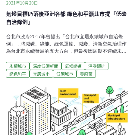
2021年10月20日
氣候目標仍落後亞洲各都 綠色和平籲北市提「低碳
自治條例」
台北市政府2017年曾提出「台北市宜居永續城市自治條
例」，將減碳、綠能、綠色運輸、減廢、清新空氣治理作
為台北市永續發展的五大方向，但最後因屆期不連續未如
願通過。今（20日）綠色和平協同苗博雅等六位台北市議
永續城市
深度低碳新聞
氣候變遷
淨零碳排
員召開記者會，呼籲台北市政府應儘快擬定低碳自治條
例，並將「2050淨零排放」與「零廢棄」入法。綠色和平
綠色和平
宜居城市
低碳城市
零廢棄
也指出，台北市的2030年減碳目標目前仍落後其他國際大
城，應積極調整減排數字，由「減少30%」提升至「減少
45%」，保障未來2050年淨零目標能如願實現。北市面積
小、電廠少 議員籲透過實際立法延續淨零碳排優勢 台北市
議員苗博雅結合綠色和平等民間力量，並參考台北市去
（2020）年發布的能源政策與循環城市白皮書，重新制定
「宜居永續城市自治條例」，目前法案已送入議會，有望
在本屆會期付委審查。