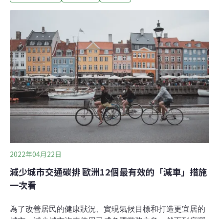
已電氣化。城市的另一個角落，最近也悄悄地起了變化。
奧斯陸墓園的割草機、挖土機也轉向電動化，草坪的修剪
不再追求一片平坦，部分地區回復成野生草地、並且放置
了蜂箱。草地上的野花吸引昆蟲、昆蟲吸引鳥跟貓頭鷹，
狐狸、野鹿也跟著來了。墓地負責人Magne Hustavenes
告訴《紐約客》作者羅密歐（Nick Romeo）。一位婦人抱
怨她掃墓放的鮮花不見了，懷疑有人偷了花。工作人員解
釋，最近常發現鹿去吃墓園裡的玫瑰。婦人很高興地問，
「牠們喜歡什麼，我下次該帶哪一種花？」
2022年04月22日
減少城市交通碳排 歐洲12個最有效的「減車」措施
一次看
為了改善居民的健康狀況、實現氣候目標和打造更宜居的