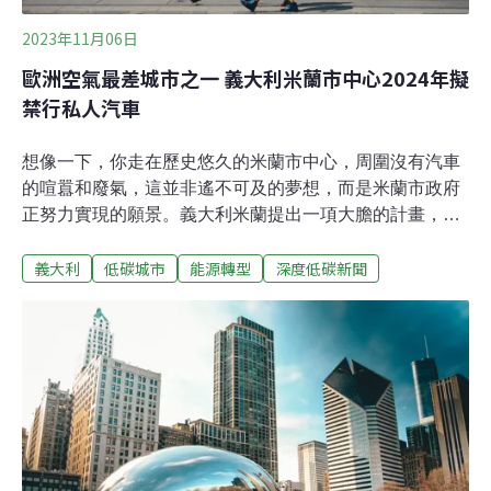
2023年11月06日
歐洲空氣最差城市之一 義大利米蘭市中心2024年擬
禁行私人汽車
想像一下，你走在歷史悠久的米蘭市中心，周圍沒有汽車
的喧囂和廢氣，這並非遙不可及的夢想，而是米蘭市政府
正努力實現的願景。義大利米蘭提出一項大膽的計畫，預
計2024年在市中心打造「無車區」，創造一個更潔淨、更
義大利
低碳城市
能源轉型
深度低碳新聞
適宜居住的環境。擬2024年市中心禁車 計程車等不受限據
歐洲新聞台（Euronews）報導，繼瑞典首都斯德哥爾摩宣
布2025年禁止汽柴油車進入市中心之後，義大利米蘭也跟
進了。市長薩拉（Giuseppe Sala）提議禁止私人汽車進
入市中心，使這個有140萬人口的城市更適宜人居。以歐
洲城市來說，米蘭的空氣污染問題一直令人憂心，微粒濃
度幾乎是世界衛生組織（WHO）安全標準的四倍，高達每
立方公尺19.7微克。據《WantedInMilan》報導，薩拉在
參加一場環保活動時表示，希望從2024年上半開始，禁止