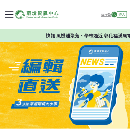
電子報
登入
快訊
風機離聚落、學校過近 彰化福漢風電