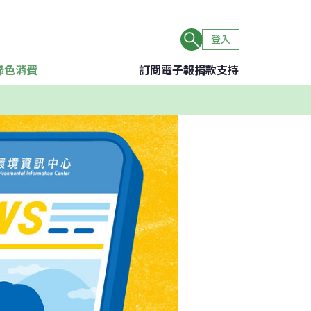
登入
綠色消費
訂閱電子報
捐款支持