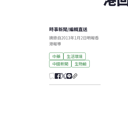
時事新聞
/
編輯直送
摘錄自2013年1月2日明報香
港報導
中藥
生活環境
中國新聞
生物鹼