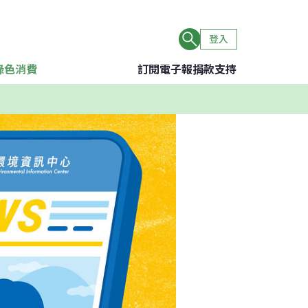
登入
綠色消費
訂閱電子報
捐款支持