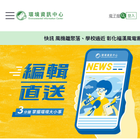
電子報
登入
快訊
風機離聚落、學校過近 彰化福漢風電案