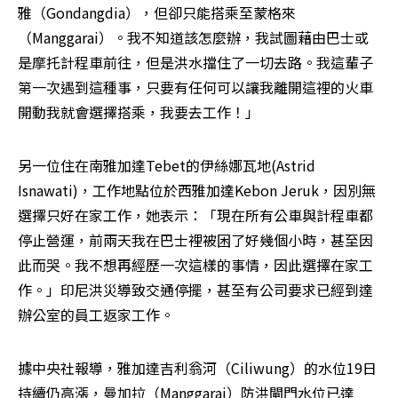
雅（Gondangdia），但卻只能搭乘至蒙格來
（Manggarai）。我不知道該怎麼辦，我試圖藉由巴士或
是摩托計程車前往，但是洪水擋住了一切去路。我這輩子
第一次遇到這種事，只要有任何可以讓我離開這裡的火車
開動我就會選擇搭乘，我要去工作！」
另一位住在南雅加達Tebet的伊絲娜瓦地(Astrid 
Isnawati)，工作地點位於西雅加達Kebon Jeruk，因別無
選擇只好在家工作，她表示：「現在所有公車與計程車都
停止營運，前兩天我在巴士裡被困了好幾個小時，甚至因
此而哭。我不想再經歷一次這樣的事情，因此選擇在家工
作。」印尼洪災導致交通停擺，甚至有公司要求已經到達
辦公室的員工返家工作。
據中央社報導，雅加達吉利翁河（Ciliwung）的水位19日
持續仍高漲，曼加拉（Manggarai）防洪閘門水位已達