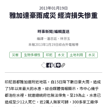
2013年01月19日
雅加達豪雨成災 經濟損失慘重
時事新聞
/
編輯直送
編譯
—
潘忠廷
、
林芬玉
本報2013年1月19日綜合外電報導
災害
生物多樣性
印尼
水文
土地利用
水災
印尼首都雅加達附近地區，自15日降下數日豪大雨，造成
了5年以來最大的水患，綜合媒體情報顯示，市中心幾乎
都泡在水裡，就連總統府也無法倖免。至19為止，水患已
造成至少12人死亡，近2萬人無家可歸，300多家工廠停