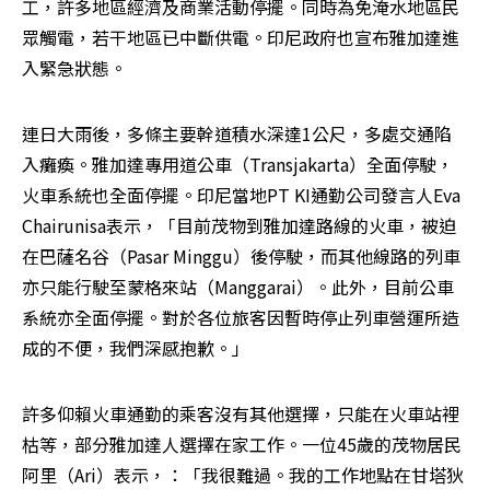
工，許多地區經濟及商業活動停擺。同時為免淹水地區民
眾觸電，若干地區已中斷供電。印尼政府也宣布雅加達進
入緊急狀態。
連日大雨後，多條主要幹道積水深達1公尺，多處交通陷
入癱瘓。雅加達專用道公車（Transjakarta）全面停駛，
火車系統也全面停擺。印尼當地PT KI通勤公司發言人Eva 
Chairunisa表示，「目前茂物到雅加達路線的火車，被迫
在巴薩名谷（Pasar Minggu）後停駛，而其他線路的列車
亦只能行駛至蒙格來站（Manggarai）。此外，目前公車
系統亦全面停擺。對於各位旅客因暫時停止列車營運所造
成的不便，我們深感抱歉。」
許多仰賴火車通勤的乘客沒有其他選擇，只能在火車站裡
枯等，部分雅加達人選擇在家工作。一位45歲的茂物居民
阿里（Ari）表示，：「我很難過。我的工作地點在甘塔狄