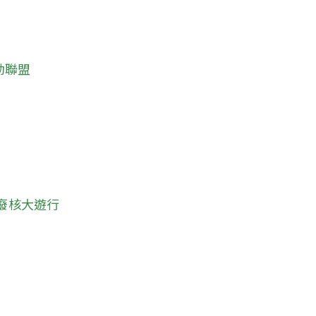
動聯盟
灣廢核大遊行