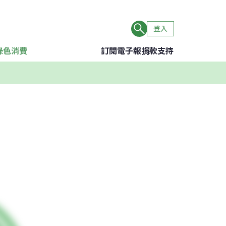
登入
綠色消費
訂閱電子報
捐款支持