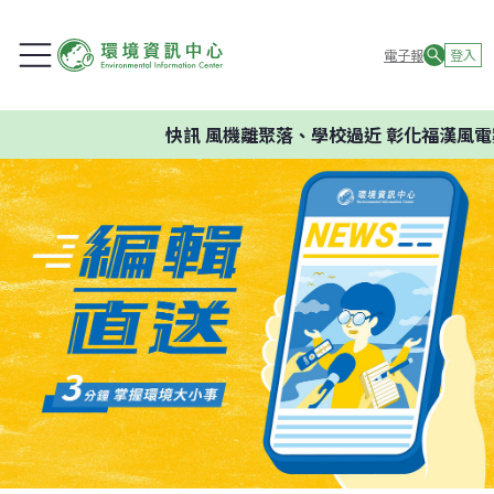
電子報
登入
快訊
風機離聚落、學校過近 彰化福漢風電