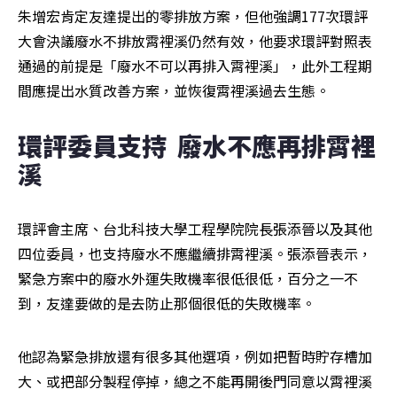
朱增宏肯定友達提出的零排放方案，但他強調177次環評
大會決議廢水不排放霄裡溪仍然有效，他要求環評對照表
通過的前提是「廢水不可以再排入霄裡溪」，此外工程期
間應提出水質改善方案，並恢復霄裡溪過去生態。
環評委員支持  廢水不應再排霄裡
溪
環評會主席、台北科技大學工程學院院長張添晉以及其他
四位委員，也支持廢水不應繼續排霄裡溪。張添晉表示，
緊急方案中的廢水外運失敗機率很低很低，百分之一不
到，友達要做的是去防止那個很低的失敗機率。
他認為緊急排放還有很多其他選項，例如把暫時貯存槽加
大、或把部分製程停掉，總之不能再開後門同意以霄裡溪