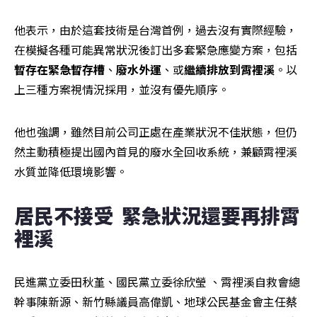
他表示，由於這套技術是台灣首例，過去沒有實際經驗，
在模擬各種可能異常狀況後訂出多套緊急應變方案，包括
暫存在緊急暫存槽
、
廢水外運
、或
繼續排放到霄裡溪
。以
上三種方案視情況採用，並沒有優先順序。
他也強調，雖然目前公司正處在產業狀況不佳狀態，但仍
然主動積極提出國內首見的廢水全回收系統，兼顧霄裡溪
水質並降低環境影響。
居民不接受  緊急狀況還要再排霄
裡溪
民進黨立委田秋堇、國民黨立委徐欣瑩 、霄裡溪自救會總
幹事陳新源、新竹縣議員高偉凱、地球公民基金會主任蔡