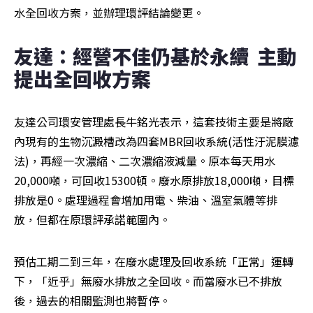
水全回收方案，並辦理環評結論變更。
友達：經營不佳仍基於永續  主動
提出全回收方案
友達公司環安管理處長牛銘光表示，這套技術主要是將廠
內現有的生物沉澱槽改為四套MBR回收系統(活性汙泥膜濾
法)，再經一次濃縮、二次濃縮液減量。原本每天用水
20,000噸，可回收15300頓。廢水原排放18,000噸，目標
排放是0。處理過程會增加用電、柴油、溫室氣體等排
放，但都在原環評承諾範圍內。
預估工期二到三年，在廢水處理及回收系統「正常」運轉
下，「近乎」無廢水排放之全回收。而當廢水已不排放
後，過去的相關監測也將暫停。