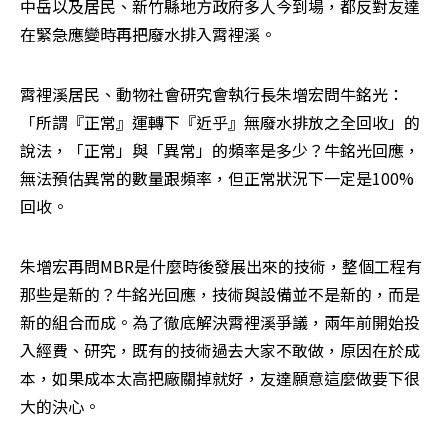
中岳以及居民、新竹縣地方政府多人今到場，都反對友達
在緊急應變時再把廢水排入霄裡溪。
霄裡溪居民、動物社會研究會執行長朱增宏問牛銘光：
「所謂『正常』運轉下『近乎』無廢水排放之全回收」的
說法，「正常」與「異常」的頻率是多少？牛銘光回應，
無法預估異常的數量跟頻率，但正常狀況下一定是100%
回收。
朱增宏再問MBR是什麼時後發展出來的技術，整個工程有
那些是新的？牛銘光回應，技術與設備並不是新的，而是
新的組合而成。為了徹底解決霄裡溪爭議，兩年前開始投
入經費、研究，既有的技術過去大家不敢做，原因在於成
本，如果成本太高把廠關掉就好，友達願意這麼做要下很
大的決心。