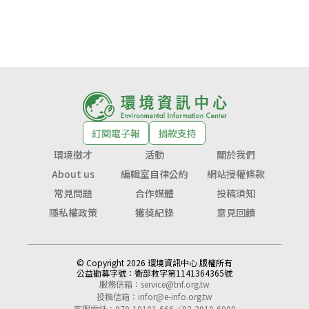
訂閱電子報
捐款支持
環境徵才
活動
關於我們
About us
編輯室自律公約
網站授權條款
常見問題
合作媒體
投稿須知
隱私權政策
獲獎紀錄
意見回饋
© Copyright 2026 環境資訊中心 版權所有
公益勸募字號：
衛部救字第1141364365號
服務信箱：
service@tnf.org.tw
投稿信箱：
infor@e-info.org.tw
客服電話：070-10101-666／02-2910-6000