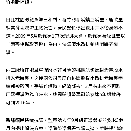
竹縣新埔鎮。
自此桃園縣龍潭鄉三和村，新竹縣新埔鎮巨埔里、鹿鳴里
經常發現溪流生物死亡，居民眾也傳出飲用井水後身體不
適。2009年5月環保署177次環評大會，環保署長沈世宏以
「兩害相權取其輕」為由，決議廢水改排到桃園縣老街
溪。
兩工廠所在地且掌握廢水許可權的桃園縣也反對光電廢水
排入老街溪，之後兩公司五度向桃園縣提出改排老街溪申
請都被駁回。爭議難解時，經濟部去年3月指未來不再取
用霄裡溪做為自來水，桃園縣順勢再發給友達5年排放許
可到2016年。
新埔鎮民持續抗議，監察院去年9月糾正環保署並要求3個
月內提出解決方案，環隨後環保署協調友達、華映提出廢