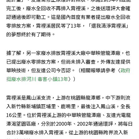
完工後，廢水全回收不再排入霄裡溪，之後送環評大會確
認通過後即可動工。這是國內首度有業者提出廢水全回收
零排放方案，霄裡溪居民等了13年，「還我清淨霄裡溪」
的夢想終於有了期待。
據了解，另一家廢水排放霄裡溪大廠中華映管龍潭廠，也
已提出廢水零排放方案，但尚未排入審查，外傳友達提供
華映技術，但友達公司今否認。（相關報導請參考〈
政府
挺廢水排河川 毒害小鎮13年
〉）
霄裡溪是鳳山溪支流，上游在桃園縣龍潭鄉，中下游則流
入新竹縣新埔鎮巨埔里、鹿鳴里，最後注入鳳山溪，全長
16公里。位於霄裡溪上游的中華映管龍潭廠、友達光電龍
潭渴望園區廠，分別於2000年、2002年通過環評，將每日
合計3萬噸廢水排入霄裡溪，從上游的桃園縣跨界流入新