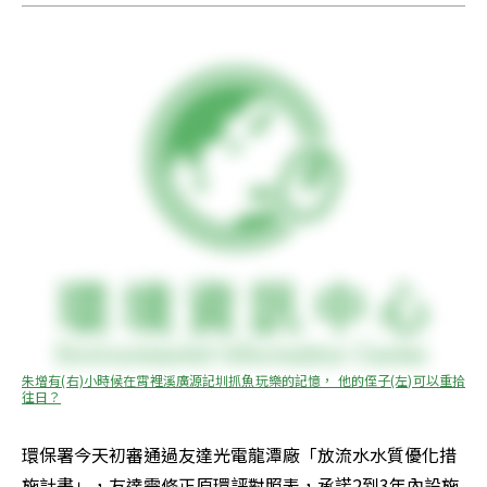
朱增有(右)小時候在霄裡溪廣源記圳抓魚玩樂的記憶， 他的侄子(左)可以重拾
往日？
環保署今天初審通過友達光電龍潭廠「放流水水質優化措
施計畫」，友達需修正原環評對照表，承諾2到3年內設施