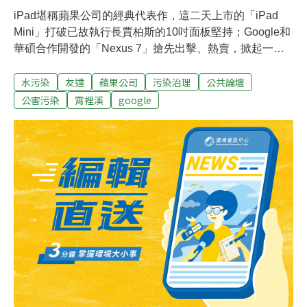
iPad堪稱蘋果公司的經典代表作，這二天上市的「iPad
Mini」打破已故執行長賈柏斯的10吋面板堅持；Google和
華碩合作開發的「Nexus 7」搶先出擊、熱賣，掀起一陣
新的平板旋風。迷你平板主打低價，然而，廉價的背後得
水污染
友達
蘋果公司
污染治理
公共論壇
付出龐大的代價。APPLE監督生產線不周，枉費強打綠色
生產的特色友達為蘋果「iPad Mini」的面板供應商， 蘋果
公害污染
霄裡溪
google
電腦的「供應商行為準則」，在環境影響部分明確要求所
有供應商必須對廢水採取適當的管理措施，將其作業和產
品對環境的影響降至最低；華映為「Nexus 7」的面板供
應商，Google代工的華碩電腦也把「綠色採購」列為企業
社會責任的重點項目，標榜使用綠色供應商。但友達、華
映二家面板廠長期汙染霄裡溪的作為，顯然經不起綠色採
購的考驗。經濟部越權 環保署棄守 廠商得利自來水公司
的取水口自民國77年起，就設在霄裡溪下游、與鳳山溪交
會處，民國88年，政府竟然讓友達和華映在霄