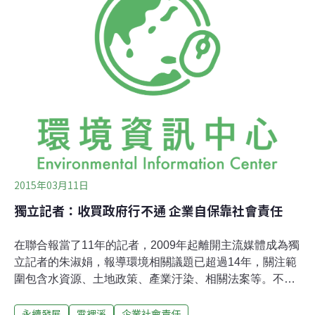
責任。居民希望霄裡溪能回復到有蝦、有魚、可以玩耍戲
水的清淨溪流。華映友達的廢水終於不再排入霄裡溪，居
民呼籲兩廠復育霄裡溪。攝影：陳文姿居民：我們要的不
是官方「公告標準」 而是有魚有蝦的霄裡溪1999年，友達
光電（AUO）、中華映管（CPT）兩間面板大廠在霄裡溪
上游設廠，並將大量放流水的廢水進入該溪。不過，當年
環保署並沒有針對面板業的重金屬設定放流水排放標準，
而讓兩廠的放流水都以「合乎標準」的名義持續排放，造
成溪流魚、蝦甚至福壽螺的死亡，民眾身體
2015年03月11日
獨立記者：收買政府行不通 企業自保靠社會責任
在聯合報當了11年的記者，2009年起離開主流媒體成為獨
立記者的朱淑娟，報導環境相關議題已超過14年，關注範
圍包含水資源、土地政策、產業汙染、相關法案等。不管
是哪方面的議題，朱淑娟皆會深入核心，關係周邊，務求
永續發展
霄裡溪
企業社會責任
清楚整件事的來龍去脈，並做深入的研究及探討，再將最