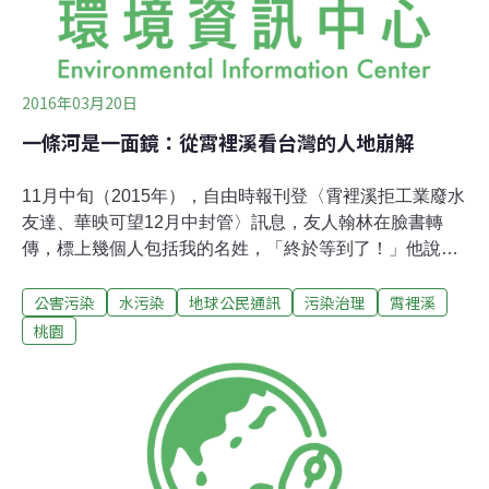
2016年03月20日
一條河是一面鏡：從霄裡溪看台灣的人地崩解
11月中旬（2015年），自由時報刊登〈霄裡溪拒工業廢水
友達、華映可望12月中封管〉訊息，友人翰林在臉書轉
傳，標上幾個人包括我的名姓，「終於等到了！」他說。
電腦這頭，我頷首同意，心裏卻沒有太多喜悅。2008年，
公害污染
水污染
地球公民通訊
污染治理
霄裡溪
政大公行系教授杜文苓（註一）和她的助理許靜娟，得知
在桃園龍潭設廠的友達、華映兩家光電業者，竟從2001年
桃園
起就將光電廢水排入貫穿桃園、新竹兩縣的「霄裡溪」的
消息。新竹新埔鎮的居民因此染上怪病，村莊爆發錦鯉暴
斃、稻米歉收事件，三不五時還得開車上山載泉水以供生
活所需。霄裡溪，不僅育養夾岸農田，也是新埔鎮民飲食
盥洗仰賴的母親河，在它遭受污染前，應對台灣的川流分
級，更是難得的「甲級水體」。此分級意味的是，自戰後