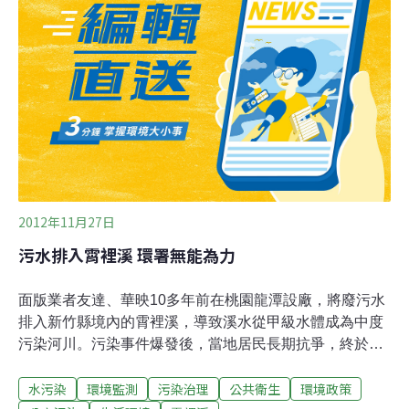
一而再，再而三宣稱友達、華映放流到霄裡溪的廢水，都
符合放流水、飲用水標準，並沒有汙染霄裡溪。經本會調
查發現，這是為了幫廠商脫罪，蓄意隱匿事實，欺騙大眾
的惡劣行徑。環保署隱瞞事實 重金屬鉬嚴重超標霄裡溪污
染事件爆發和抗爭十年後，2009年11月26日，環保署終於
修法公告將重金屬銦（In）和鉬（Mo）列入飲用水管制項
目，設定安全標準為70ug/L。然而該署對霄裡溪流域民井
水質監測的結果顯示，2
2012年11月27日
污水排入霄裡溪 環署無能為力
面版業者友達、華映10多年前在桃園龍潭設廠，將廢污水
排入新竹縣境內的霄裡溪，導致溪水從甲級水體成為中度
污染河川。污染事件爆發後，當地居民長期抗爭，終於在
2009年，環保署修法公告將面版業特有重金屬污染物銦
水污染
環境監測
污染治理
公共衛生
環境政策
（In）和鉬（Mo）納入管制標準。長期監測後發覺，兩者