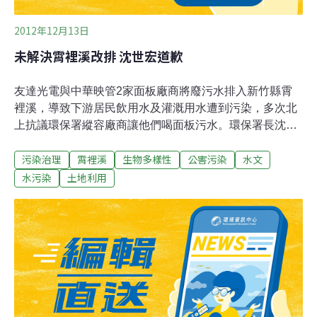
2012年12月13日
未解決霄裡溪改排 沈世宏道歉
友達光電與中華映管2家面板廠商將廢污水排入新竹縣霄
裡溪，導致下游居民飲用水及灌溉用水遭到污染，多次北
上抗議環保署縱容廠商讓他們喝面板污水。環保署長沈世
宏12日在立法院表示，他在其任內無法完成廢水改排，為
污染治理
霄裡溪
生物多樣性
公害污染
水文
此向新竹居民道歉，也要求華映於19日前提解決方案。沈
世宏指出，目前友達已經提出「水質優化方案」，將朝全
水污染
土地利用
回收、無製程廢水排放的方向努力；另一方面，環保署也
要求華映必須在19日前提出「水質優化方案」，希望華映
能比照友達提出對環境友善的放流水規劃。而沈世宏在回
答民進黨立委劉建國質詢時表示，目前友達、華映2面板
廠的事業廢水排放已符合水利會灌溉用水標準，此話一出
讓現場不少立委與居民代表譁然。新竹縣居民代表說，新
竹農田水利會每季會針對霄裡溪廢水排放檢測，沒有1次
合格，但反觀環保署參採由友達設置的連續監測系統，卻