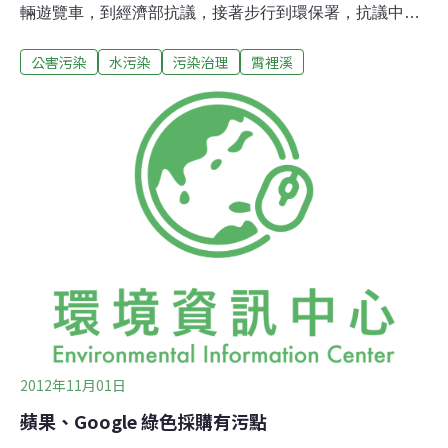
輛遊覽車，到經濟部抗議，接著步行到環保署，抗議中央
放任友達、中華映管等工業廢水汙染，長期汙染新埔霄裡
公害污染
水污染
污染治理
霄裡溪
溪。陳英樓議員說，鎮民訴求很簡單，就是「還我無汙染
的乾淨溪水，因為霄裡溪是新埔的母親河，哺育過10餘代
人」，沒有理由上游工廠獲利，卻將汙水排入溪中，由下
游的居民承擔汙染。「中央措施離譜！」鎮民指經濟部、
環保署明知霄裡溪是甲類水體，可供民生飲用，水質極
佳，桃園老街溪是丙類水體，保署在98年5月13日環評審
查中，也做成「華映、友達廢水改排至老街溪美都麗橋為
較佳」的決議，卻來個政策大轉彎，同意廢水續排霄裡
溪，「實在離譜！」22日鎮民、里長、社區理長多人，拿
出備妥的抗議布條、旗幟，指監察院今年9月中發出調查
報告，要求行政院3個月內協調經濟、環保等相關單位，
積極解決，但迄今無下文。
2012年11月01日
蘋果、Google 綠色採購有污點