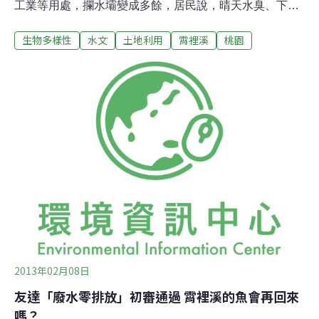
工業等用處，攔水壩變成多餘，居民說，晴天水臭、下雨
有淹水危險，希望拆除荒廢的攔水壩並清除淤泥。龍潭鄉
生物多樣性
水文
土地利用
霄裡溪
桃園
民代表林鴻斌表示，中正路、中興路兩處地下雨水道都在
九座寮橋附近注入宵裡大排，九座寮橋下游1公里河段有4
座攔水壩，已喪失攔水供應渠道的功能，壩體前方淤積嚴
重，形成積水的小水塘，晴天時，水流靜止散發惡臭，下
大雨時，各地的地下雨水道匯流後就宣洩不及，造成淹水
災情。縣府水務局長李戎威說，將聯繫水利會派員會勘，
若確有必要，會儘快動工拆除壩體並清淤。
2013年02月08日
友達「廢水零排放」初審通過 霄裡溪的魚會再回來
嗎？