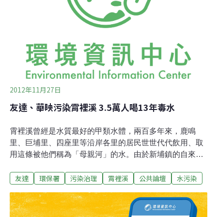
為了替2家面板廠護航，於是發出公文稱「霄裡溪將不再
是飲用水水源」，隨後環保署也發出公文，說2家廠商把
廢水排放霄裡溪已經沒有違反環評結論，因此28日動員民
眾前往經濟部、環保署抗議。一行人以步行方式遊行到環
保署，向環保署表達不滿。500人約中午12時浩浩蕩蕩抵
達環保署，高偉凱要求環保
2012年11月27日
友達、華映污染霄裡溪 3.5萬人喝13年毒水
霄裡溪曾經是水質最好的甲類水體，兩百多年來，鹿鳴
里、巨埔里、四座里等沿岸各里的居民世世代代飲用、取
用這條被他們稱為「母親河」的水。由於新埔鎮的自來水
普及率只有五成多，至今多數家戶仍依賴井水，偏偏地下
友達
環保署
污染治理
霄裡溪
公共論壇
水污染
水與溪水相連，因此溪水品質會直接影響到井水的品質。
1999年，友達光電（AUO）、中華映管（CPT）兩間面板
大廠在霄裡溪上游設廠後，每天排放大量的廢水進入該
溪，其排放量最高可以佔霄裡溪河川總流量45%。環保署