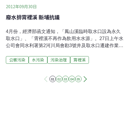
2012年09月30日
廢水排霄裡溪 新埔抗議
4月份，經濟部函文通知，「鳳山溪臨時取水口設為永久
取水口」、「霄裡溪不再作為飲用水水源」。27日上午水
公司會同水利署第2河川局會勘3號井及取水口遷建作業，
新埔鎮民擔心水公司會借此工程，暗自將臨時取水口變更
公害污染
水污染
污染治理
霄裡溪
為永久取水口，發起抗議。居民說，友達、華映廢水排放
至霄裡溪，已讓附近居民身體出現不適，要求廢水應排放
到原是工業用水排放區的老街溪，而不是將霄裡溪規劃成
01
02
03
04
05
非飲用水源，認為經濟部變相幫友達、華映廢水排放解
套。自來水公司第2區管理處公共課長徐俊雄到場表示，2
河局防洪堤防興建，讓3號井卡在水防道路上，預計將3號
井北移，與堤防共構，方便取水，絕非將臨時取水口更為
永久取水口的工程。第二河川局工務課對此回應，目前遭
受破壞的3號井位置並不影響排洪，新埔鎮居民若有憂
慮，可請水公司重新申請在原址興建。