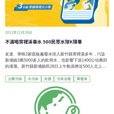
大部分是合格，令人質疑廠商自行檢測的可信度。不過由
於霄裡溪案事業廢水導電度檢測結果，各方說法不
2012年11月29日
不滿喝霄裡溪毒水 500民眾水球K環署
友達、華映2家面板廠廢水排入新竹縣霄裡溪多年，污染
新埔鎮3萬5000多人的飲用水，也影響下游1400公頃農田
的灌溉。新竹縣新埔鎮民28日上午動員將近500人北上抗
議，他們前往經濟部與環保署丟擲水球，水球中裝的就是
公害污染
水污染
友達
污染治理
霄裡溪
霄裡溪的水，要讓官員嚐嚐「毒水」的滋味。環保署水質
保護處處長許永興表示，環保署已經協調友達，友達承諾
要採用用水完全回收不排放的技術，至於華映則還在溝通
協調中。勞動黨新竹縣議員高偉凱指出，友達、華映多年
來將廢水排放霄裡溪，2009年環評決議2廠廢水改排桃園
縣老街溪，然而卻遭到桃園縣政府拒絕；101年3月經濟部