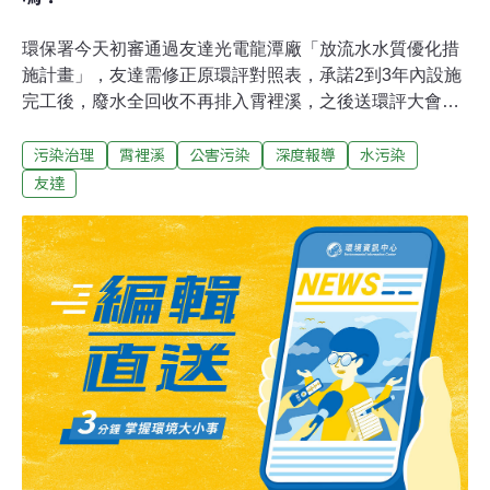
環保署今天初審通過友達光電龍潭廠「放流水水質優化措
施計畫」，友達需修正原環評對照表，承諾2到3年內設施
完工後，廢水全回收不再排入霄裡溪，之後送環評大會確
認通過後即可動工。這是國內首度有業者提出廢水全回收
污染治理
霄裡溪
公害污染
深度報導
水污染
零排放方案，霄裡溪居民等了13年，「還我清淨霄裡溪」
的夢想終於有了期待。據了解，另一家廢水排放霄裡溪大
友達
廠中華映管龍潭廠，也已提出廢水零排放方案，但尚未排
入審查，外傳友達提供華映技術，但友達公司今否認。
（相關報導請參考〈政府挺廢水排河川 毒害小鎮13年〉）
霄裡溪是鳳山溪支流，上游在桃園縣龍潭鄉，中下游則流
入新竹縣新埔鎮巨埔里、鹿鳴里，最後注入鳳山溪，全長
16公里。位於霄裡溪上游的中華映管龍潭廠、友達光電龍
潭渴望園區廠，分別於2000年、2002年通過環評，將每日
合計3萬噸廢水排入霄裡溪，從上游的桃園縣跨界流入新
竹縣新埔鎮。