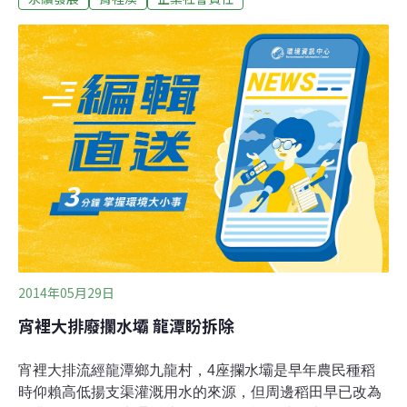
貼近真實的面向化成文字，讓環境議題持續在社會受到關
注。利益之下 被犧牲的環境和勞工成本談到企業與政府之
間的關係，朱淑娟提到，理想的情況是由政府訂定符合環
境永續、人民利益和經濟發展的政策法規，而企業只需依
法令規定做事就能獲得營運的保障。但實際狀況卻混淆了
以上的論理程序，很多企業會遊說政府，或遊說立法單位
來改變政策，為達到企業本身最大利益，不惜以環境成本
和勞工成本做為代價。網路連結發達的現在，公民意識逐
漸崛起，愈來愈多民眾開始關注公眾議題，帶給政府前所
未有的壓力，甚至成為政黨更替的重要原因。誠實面對大
眾 承擔企業社會責任企業應該要明瞭，政府
2014年05月29日
宵裡大排廢攔水壩 龍潭盼拆除
宵裡大排流經龍潭鄉九龍村，4座攔水壩是早年農民種稻
時仰賴高低揚支渠灌溉用水的來源，但周邊稻田早已改為