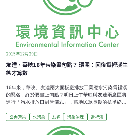
以來的工業發展，沒有侵染這條河流的潔淨，只要簡易處
理，人們便可取得所需水源，自來水公司更因此將霄裡溪
預設為自來水取水來源，但兩家公司的廢水，摧毀一切。
2015年12月29日
友達、華映16年污染畫句點？ 環團：回復霄裡溪生
態才算數
16年來，華映、友達兩大面板廠排放工業廢水污染霄裡溪
的惡名，終於要畫上句點？明日上午華映與友達兩廠區將
進行「污水排放口封管儀式」，當地民眾長期的抗爭終於
換來兩廠廢污水「零排放」，結果雖令人欣慰，但霄裡溪
公害污染
水污染
友達
污染治理
霄裡溪
的漫長復育之路才正要開始。趕在明天的封館儀式前，長
期關注霄裡溪污染的地球公民基金會與當地居民共同發起
記者會，要提醒華映與友達，不要就此忘了復育霄裡溪的