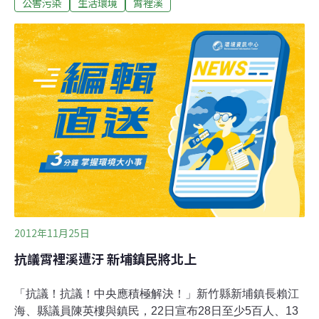
數值仍頻頻超標，衝擊居民健康。地球公民基金會27日公
公害污染
生活環境
霄裡溪
佈環保署監測資料，抨擊主管機關漠視污染。地球公民基
金會執行長李根政直言，環保署應要求業者處理這些廢污
水，而不是讓居民承受污染。裝自來水 治標不治本根據環
保署毒管處長期監測的報告內容，從去年1月至8月，環保
署針對6口民用水井進行8次抽樣檢測，顯示2個民用水井
就有高達5次出現重金屬超標狀況，最嚴重者還發生鉬
（Mo）含量高達138微克，遠高於飲用水70微克的標準。
由於當地沒有裝設自來水，民眾長期飲用地下水，如今地
下水井重金屬超標，居民擔心健康受損。水井發生重金屬
超標，環保署沒有找尋可能的污染
2012年11月25日
抗議霄裡溪遭汙 新埔鎮民將北上
「抗議！抗議！中央應積極解決！」新竹縣新埔鎮長賴江
海、縣議員陳英樓與鎮民，22日宣布28日至少5百人、13