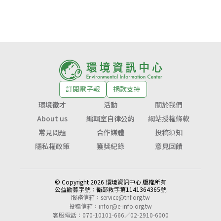
訂閱電子報
捐款支持
環境徵才
活動
關於我們
About us
編輯室自律公約
網站授權條款
常見問題
合作媒體
投稿須知
隱私權政策
獲獎紀錄
意見回饋
© Copyright 2026 環境資訊中心 版權所有
公益勸募字號：
衛部救字第1141364365號
服務信箱：
service@tnf.org.tw
投稿信箱：
infor@e-info.org.tw
客服電話：070-10101-666／02-2910-6000