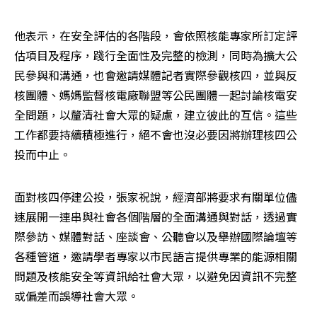
他表示，在安全評估的各階段，會依照核能專家所訂定評
估項目及程序，踐行全面性及完整的檢測，同時為擴大公
民參與和溝通，也會邀請媒體記者實際參觀核四，並與反
核團體、媽媽監督核電廠聯盟等公民團體一起討論核電安
全問題，以釐清社會大眾的疑慮，建立彼此的互信。這些
工作都要持續積極進行，絕不會也沒必要因將辦理核四公
投而中止。
面對核四停建公投，張家祝說，經濟部將要求有關單位儘
速展開一連串與社會各個階層的全面溝通與對話，透過實
際參訪、媒體對話、座談會、公聽會以及舉辦國際論壇等
各種管道，邀請學者專家以市民語言提供專業的能源相關
問題及核能安全等資訊給社會大眾，以避免因資訊不完整
或偏差而誤導社會大眾。