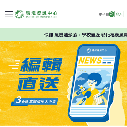
電子報
登入
快訊
風機離聚落、學校過近 彰化福漢風電