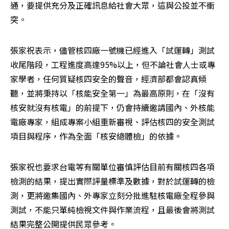
通，要提供充分及正確訊息給社會大眾，這與公投並不衝
突。
張家祝表示，儘管核四廠一號機已經進入「試運轉」測試
收尾階段，工程進度高達95%以上，但不論社會人士或專
家學者，任何質疑核四安全的聲音，經濟部都會認真傾
聽，並將秉持以「核能安全第一」為最高原則，在「沒有
核安就沒有核電」的前提下，仍會持續邀請國內、外核能
電廠專家，組成專案小組重新審視、評估核四的安全測試
項目與程序，作為全面「核安總體檢」的依據。
張家祝也要求台電等有關單位審慎評估目前有關核四各項
檢測的結果，提出實際評量標準及數據，對於試運轉的檢
測，更將邀集國內、外專家立刻分批進駐核電廠全程參與
測試，不能只單純檢視文件與作業流程，且最後會將測試
結果完整公開提供民眾參考。