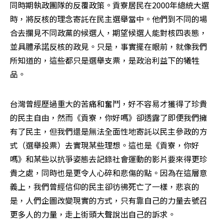
同時期執政團隊的反覆政策。貢寮居民在2000年總統大選
時，將反核的理念寄託在民主選舉當中。他們到不同的場
合去攔見不同政黨的候選人，期望候選人能對核四表態，
並具體承諾反核的政見。只是，事實擺在眼前，就像我們
所知道的，這些都只是選舉支票，是政治利益下的犧牲
品。
台灣曾經歷過重大的苦痛和奮鬥，好不容易才獲得了珍貴
的民主自由，然而《貢寮，你好嗎》卻透露了即便我們擁
有了民主，但我們還是無法全面性地寄託以民主參政的方
式（選舉投票）去實現某些理想。這也是《貢寮，你好
嗎》和某些以抗爭姿態去記錄社會運動的影片要來得更珍
貴之處，同時也是更令人心碎和悲傷的點。因為在這層意
義上，我們曾經信仰的民主卻彷彿死亡了一樣，悲哀的
是，人們企圖改變現實的方式，只有靠自己的力量去號召
更多人的力量，走上街頭大聲說出自己的訴求。