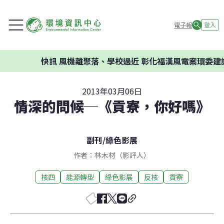
電子報
登入
快訊
風機離聚落、學校過近 彰化福漢風電案環委建議不應
2013年03月06日
情深的問候─《貢寮，你好嗎》
副刊
/
綠色影展
作者：林木材（影評人）
核四
能源轉型
綠色影展
反核
貢寮