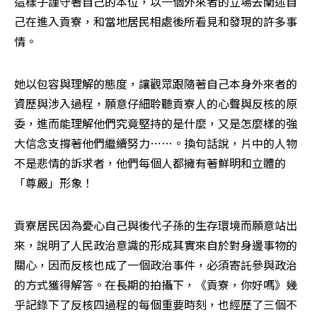
這樣子謹守著自己的本位，以一個外來者的立場去闡述自
己在進入貢寮，和當地居民相處後所看見和發現的許多事
情。
她以包容與理解的態度，讓觀眾跟隨著自己本身外來者的
資歷與涉入過程，願意仔細聆聽貢寮人的心聲與反核的原
委，進而能理解他們究竟堅持的是什麼，又是怎麼樣的強
大信念支撐著他們繼續努力……。換句話說，片中的人物
不是悲情的訴求者，他們每個人都擁有著鮮明和立體的
「尊嚴」形象！
貢寮居民因為憂心自己與後代子孫的生存環境而願意站出
來，說明了人民政治意識的形成其實來自於對身邊事物的
關心，因而反核也成了一個政治事件，必須寄託參與政治
的方式獲得解答。在長期的拍攝下，《貢寮，你好嗎》幾
乎記錄下了反核四過程的每個重要時刻，也經歷了三個不