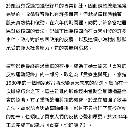
於她沒有受過拍攝紀錄片的專業訓練，因此鏡頭總是搖搖
晃晃的，收錄聲音時也有許多雜音，但就是這樣憑藉著一
股天真熱情和傻勁，在六年的時間裡，訪問了許多當地居
民對於核四的看法，記錄下因為核四而在貢寮引發的許多
事件、政府對於核四政策的反覆，以及這個小漁村所默默
承受的龐大社會壓力，它的美麗與哀愁。
這些影像最終經過簡單的剪接，成為了碩士論文「貢寮的
反核運動紀錄」的一部分，取名為「貢寮生與死」，意指
1980年的一個國家政策將改變貢寮未來的命運。然而在一
次機緣巧合之下，這些雜亂的影像經由當時全景傳播基金
會的協助，有了重新整理剪接的機會。於是在加強了敘事
方法、電影語言與故事軸線後，影片不只梳理了反核運動
的始末，也傾吐了貢寮人們的反核心聲和原委，於2004年
正式完成了紀錄片《貢寮，你好嗎？》。