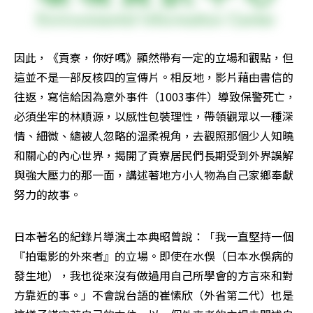
因此，《貢寮，你好嗎》顯然帶有一定的立場和觀點，但
這並不是一部反核四的宣傳片。相反地，影片藉由書信的
往返，寫信給因為意外事件（1003事件）導致保警死亡，
必須坐牢的林順源，以感性包裝理性，帶領觀眾以一種深
情、細微、總被人忽略的溫柔視角，去觀照那個少人知曉
和關心的內心世界，揭開了貢寮居民們長期受到外界誤解
與強大壓力的那一面，講述著地方小人物為自己家鄉奉獻
努力的故事。
日本著名的紀錄片導演土本典昭曾說：「我一直堅持一個
『拍電影的外來者』的立場。即使在水俁（日本水俁病的
發生地），我也從來沒有做過用自己所學會的方言來和對
方靠近的事。」不會說台語的崔愫欣（外省第二代）也是