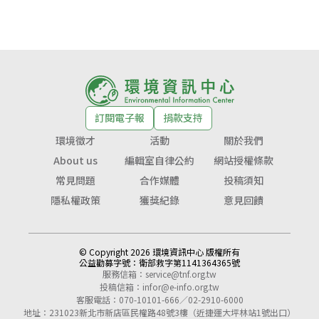
訂閱電子報
捐款支持
環境徵才
活動
關於我們
About us
編輯室自律公約
網站授權條款
常見問題
合作媒體
投稿須知
隱私權政策
獲獎紀錄
意見回饋
© Copyright 2026 環境資訊中心 版權所有
公益勸募字號：
衛部救字第1141364365號
服務信箱：
service@tnf.org.tw
投稿信箱：
infor@e-info.org.tw
客服電話：070-10101-666／02-2910-6000
地址：231023新北市新店區民權路48號3樓（近捷運大坪林站1號出口）