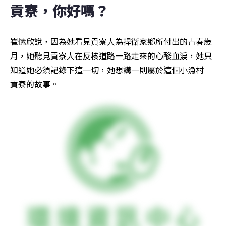
貢寮，你好嗎？
崔愫欣說，因為她看見貢寮人為捍衛家鄉所付出的青春歲
月，她聽見貢寮人在反核道路一路走來的心酸血淚，她只
知道她必須記錄下這一切，她想講一則屬於這個小漁村─
貢寮的故事。