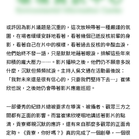
或許因為影片議題是沉重的，這次放映帶著一種嚴謹的氛
圍，在場者緩緩安靜地看著，看著幾個已逝反核前輩的身
影，看著自己在片中的模樣，看著過去反核的辛酸血淚，
他們始終不發一語，只是默默地藉著眼淚，排解這些年來
抑積的龐大壓力……。影片播映之後，他們仍不願意多說
什麼，沉默但頻頻拭淚。主持人吳文通在活動最後說：
「我對未來還是很有信心的，只要我們堅持下去…」崔愫
欣也說，之後她仍會帶著影片應邀巡迴。
一部優秀的紀錄片總被要求在導演、被攝者、觀眾三方之
間都有正面的影響。而當崔愫欣哽咽地講述著影片的點
滴，貢寮鄉親沉默的應許，還有來自那麼多觀眾的正面肯
定時。《貢寮，你好嗎？》真的完成了一個創舉，一個很