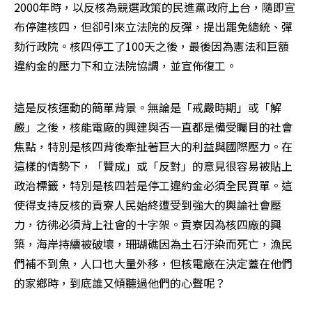
2000年時，以反核為競選政策的民進黨政府上台，隨即宣
布停建核四，但卻引來立法院的反彈，提出罷免總統、彈
劾行政院。核四停工了100天之後，最後因為憲法和巨額
違約金的壓力下和立法院協調，並宣佈復工。
這是反核運動的簡單背景。無論是「戒嚴時期」或「解
嚴」之後，核能電廠的興建與否一直都是備受矚目的社會
焦點，特別是核四背後牽扯著巨大的利益與國際壓力。在
這樣的情勢下，「贊成」或「反對」的意見很容易被貼上
政治標籤，特別是核四若是停工違約金必須全民買單。這
使得支持反核的貢寮人民始終遭受到強大的輿論社會壓
力，彷彿必須背上社會的十字架。貢寮因為核四廠的興
築，海岸持續被破壞，珊瑚礁因為土石汙染而死亡，漁民
們補不到魚，人口也大量外移，但核電廠在決定蓋在他們
的家鄉時，到底誰又傾聽過他們的心聲呢？