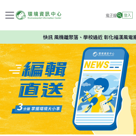
電子報
登入
快訊
風機離聚落、學校過近 彰化福漢風電案