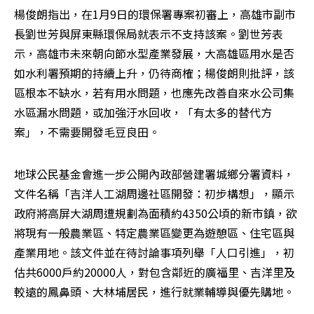
楊俊朗指出，在1月9日的環保署專案初審上，高雄市副市
長劉世芳與屏東縣環保局就表示不支持該案。劉世芳表
示，高雄市未來朝向節水型產業發展，大高雄區用水是否
如水利署預期的持續上升，仍待商榷；楊俊朗則批評，該
區根本不缺水，若有用水問題，也應先改善自來水公司集
水區漏水問題，或加強汙水回收，「有太多的替代方
案」，不需要開發毛豆良田。
地球公民基金會進一步公開內政部營建署城鄉分署資料，
文件名稱「吉洋人工湖周邊社區開發：初步構想」，顯示
政府將高屏大湖周遭規劃為面積約4350公頃的新市鎮，欲
將現有一般農業區、特定農業區變更為遊憩區、住宅區與
產業用地。該文件並在待討論事項列舉「人口引進」，初
估共6000戶約20000人，對包含鄰近的廣福里、吉洋里及
較遠的鳳鼻頭、大林埔居民，進行就業輔導與優先購地。