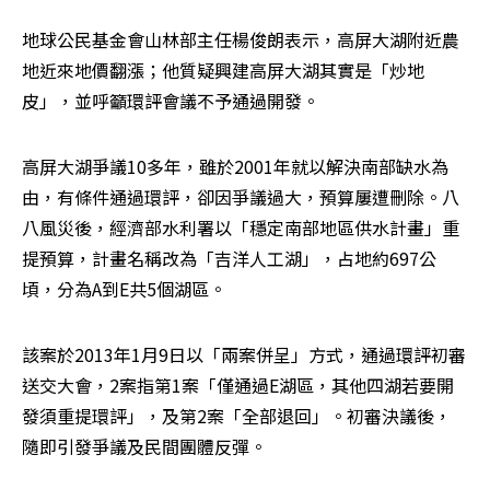
地球公民基金會山林部主任楊俊朗表示，高屏大湖附近農
地近來地價翻漲；他質疑興建高屏大湖其實是「炒地
皮」，並呼籲環評會議不予通過開發。
高屏大湖爭議10多年，雖於2001年就以解決南部缺水為
由，有條件通過環評，卻因爭議過大，預算屢遭刪除。八
八風災後，經濟部水利署以「穩定南部地區供水計畫」重
提預算，計畫名稱改為「吉洋人工湖」，占地約697公
頃，分為A到E共5個湖區。
該案於2013年1月9日以「兩案併呈」方式，通過環評初審
送交大會，2案指第1案「僅通過E湖區，其他四湖若要開
發須重提環評」，及第2案「全部退回」。初審決議後，
隨即引發爭議及民間團體反彈。