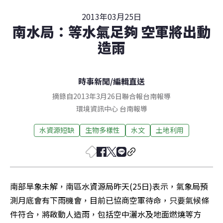
2013年03月25日
南水局：等水氣足夠 空軍將出動
造雨
時事新聞
/
編輯直送
摘錄自2013年3月26日聯合報台南報導
環境資訊中心
台南
報導
水資源短缺
生物多樣性
水文
土地利用
南部旱象未解，南區水資源局昨天(25日)表示，氣象局預
測月底會有下雨機會，目前已協商空軍待命，只要氣候條
件符合，將啟動人造雨，包括空中灑水及地面燃燒等方