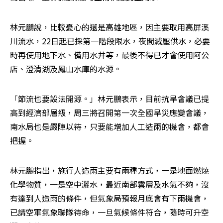
林元鵬說，比較憂心的還是高雄地區，因主要取用高屏溪
川流水，22日起已採第一階段限水，夜間減壓供水，必要
時再使用地下水、備用水井等，最後不得已才會使用阿公
店、澄清湖及鳳山水庫的水源。
「節流也要設法開源。」林元鵬表示，目前抗旱會議已提
高到經濟部層級，周三將召開第一次全國旱災應變會議，
南水局也是嚴陣以待，只要能增加人工造雨的機會，都會
把握。
林元鵬指出，施行人造雨主要有兩種方式，一是地面燃燒
化學物質，一是空中灑水，最近南部雲層及水氣不夠，沒
有達到人造雨的條件，但氣象局預報月底會有下雨機會，
已請空軍氣象聯隊待命，一旦氣候條件符合，隨時可升空