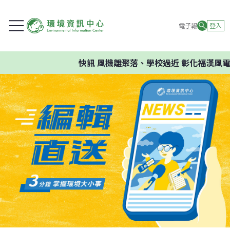
電子報
登入
快訊
風機離聚落、學校過近 彰化福漢風電