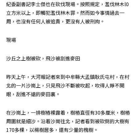
紀委副書記李士傑也在砍伐現場。按照規定，濫伐林木l0
立方米以上，即觸犯濫伐林木罪。然而如今事情過去一
周，也沒有任何人被追責，更沒有人被刑拘。
現場
沙丘之上樹被砍，飛沙被刮進麥田
昨天上午，大河報記者來到中牟縣大孟鎮耿氏屯村，在村
北的一片沙崗上，只見飛沙不斷被吹起，吹得人睜不開
眼，刮進不遠的麥田裏。
在沙崗上，一排樹樁裸露着，樹樁直徑有30多厘米，樹樁
周圍就是細沙。沿着沙崗往北，記者看到被砍倒的大樹有
170多棵，以楊樹居多，還有少量的槐樹。