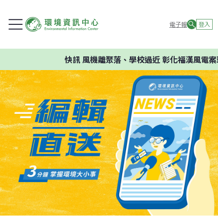
電子報
登入
快訊
風機離聚落、學校過近 彰化福漢風電案環