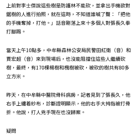
上前對李士傑說這些樹是防護林不能砍，並拿出手機欲對
鋸樹的人進行拍照，就在這時，不知道誰喊了聲：「把他
的手機奪掉，打他。」話音剛落上來十多個人對張長久拳
打腳踢。
當天上午10點多，中牟縣森林公安局民警田紅衛（音）和
賈宏超（音）來到現場后，也沒能阻擋住這些人繼續砍
樹，最終，有170棵楊樹和槐樹被砍，被砍的樹共有80多
立方米。
昨天，在中牟縣中醫院骨科病房，記者見到了張長久，他
右手上纏着紗布，診斷證明顯示，他的右手大拇指被打骨
折。他說，打人兇手現在也沒歸案。
疑問