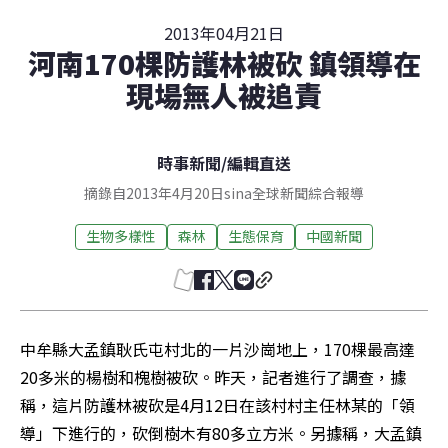
2013年04月21日
河南170棵防護林被砍 鎮領導在
現場無人被追責
時事新聞
/
編輯直送
摘錄自2013年4月20日sina全球新聞綜合報導
生物多樣性
森林
生態保育
中國新聞
中牟縣大孟鎮耿氏屯村北的一片沙崗地上，170棵最高達
20多米的楊樹和槐樹被砍。昨天，記者進行了調查，據
稱，這片防護林被砍是4月12日在該村村主任林某的「領
導」下進行的，砍倒樹木有80多立方米。另據稱，大孟鎮