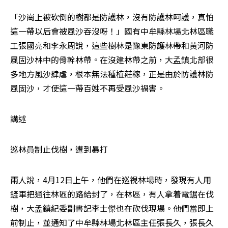
「沙崗上被砍倒的樹都是防護林，沒有防護林呵護，真怕
這一帶以后會被風沙吞沒呀！」國有中牟縣林場北林區職
工張國亮和李永周說，這些樹林是豫東防護林帶和黃河防
風固沙林中的骨幹林帶。在沒建林帶之前，大孟鎮北部很
多地方風沙肆虐，根本無法種植莊稼，正是由於防護林防
風固沙，才使這一帶百姓不再受風沙禍害。
講述
巡林員制止伐樹，遭到暴打
兩人說，4月12日上午，他們在巡視林場時，發現有人用
鏟車把通往林區的路給封了，在林區，有人拿着電鋸在伐
樹，大孟鎮紀委副書記李士傑也在砍伐現場。他們當即上
前制止，並通知了中牟縣林場北林區主任張長久，張長久