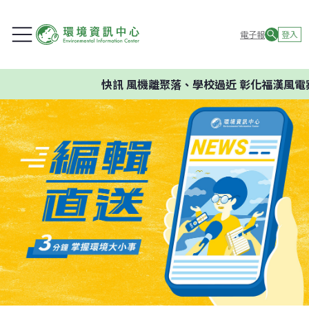
電子報
登入
快訊
風機離聚落、學校過近 彰化福漢風電案