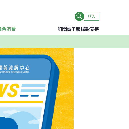
登入
綠色消費
訂閱電子報
捐款支持