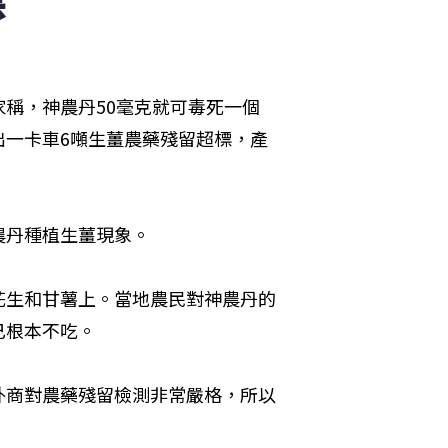
稱，神農丹50毫克就可毒死一個
出一卡車6噸生薑農藥殘留超標，產
農丹種植生薑現象。
花生和甘薯上。當地農民對神農丹的
己根本不吃。
外商對農藥殘留檢測非常嚴格，所以