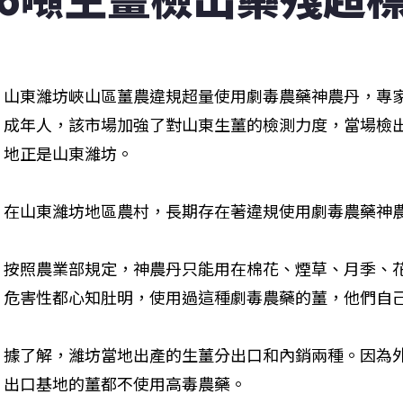
山東濰坊峽山區薑農違規超量使用劇毒農藥神農丹，專家
成年人，該市場加強了對山東生薑的檢測力度，當場檢
地正是山東濰坊。
在山東濰坊地區農村，長期存在著違規使用劇毒農藥神
按照農業部規定，神農丹只能用在棉花、煙草、月季、
危害性都心知肚明，使用過這種劇毒農藥的薑，他們自
據了解，濰坊當地出產的生薑分出口和內銷兩種。因為
出口基地的薑都不使用高毒農藥。