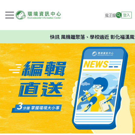
電子報
登入
快訊
風機離聚落、學校過近 彰化福漢風