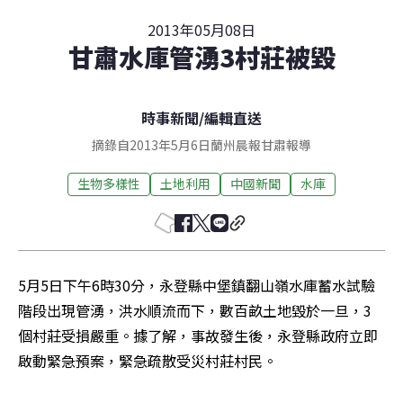
2013年05月08日
甘肅水庫管湧3村莊被毀
時事新聞
/
編輯直送
摘錄自2013年5月6日蘭州晨報甘肅報導
生物多樣性
土地利用
中國新聞
水庫
5月5日下午6時30分，永登縣中堡鎮翻山嶺水庫蓄水試驗
階段出現管湧，洪水順流而下，數百畝土地毀於一旦，3
個村莊受損嚴重。據了解，事故發生後，永登縣政府立即
啟動緊急預案，緊急疏散受災村莊村民。