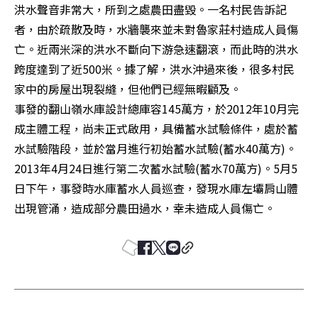
洪水聲音非常大，所到之處農田盡毀。一名村民告訴記
者，由於疏散及時，水牆襲來並未對魯家莊村造成人員傷
亡。近兩米深的洪水不斷向下游急速翻滾，而此時的洪水
跨度達到了近500米。據了解，洪水沖過來後，很多村民
家中的房屋出現裂縫，但他們已經無暇顧及。

事發的翻山嶺水庫設計總庫容145萬方，於2012年10月完
成主體工程，尚未正式啟用，具備蓄水試驗條件，處於蓄
水試驗階段，並於當月進行初始蓄水試驗(蓄水40萬方)。
2013年4月24日進行第二次蓄水試驗(蓄水70萬方)。5月5
日下午，事發時水庫蓄水人員巡查，發現水庫左壩肩山體
出現管涌，造成部分農田過水，幸未造成人員傷亡。