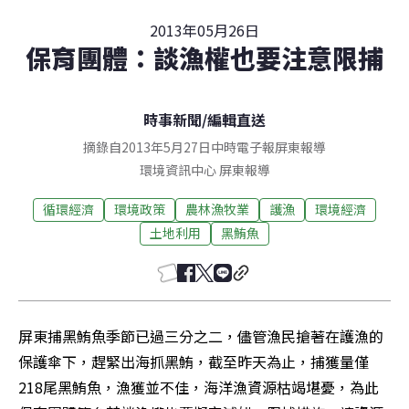
2013年05月26日
保育團體：談漁權也要注意限捕
時事新聞
/
編輯直送
摘錄自2013年5月27日中時電子報屏東報導
環境資訊中心
屏東
報導
循環經濟
環境政策
農林漁牧業
護漁
環境經濟
土地利用
黑鮪魚
屏東捕黑鮪魚季節已過三分之二，儘管漁民搶著在護漁的
保護傘下，趕緊出海抓黑鮪，截至昨天為止，捕獲量僅
218尾黑鮪魚，漁獲並不佳，海洋漁資源枯竭堪憂，為此