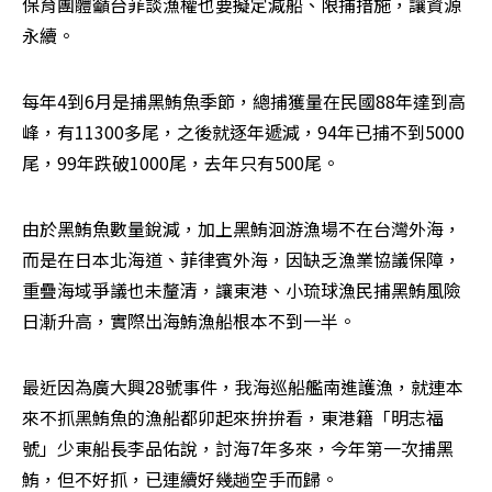
保育團體籲台菲談漁權也要擬定減船、限捕措施，讓資源
永續。
每年4到6月是捕黑鮪魚季節，總捕獲量在民國88年達到高
峰，有11300多尾，之後就逐年遞減，94年已捕不到5000
尾，99年跌破1000尾，去年只有500尾。
由於黑鮪魚數量銳減，加上黑鮪洄游漁場不在台灣外海，
而是在日本北海道、菲律賓外海，因缺乏漁業協議保障，
重疊海域爭議也未釐清，讓東港、小琉球漁民捕黑鮪風險
日漸升高，實際出海鮪漁船根本不到一半。
最近因為廣大興28號事件，我海巡船艦南進護漁，就連本
來不抓黑鮪魚的漁船都卯起來拚拚看，東港籍「明志福
號」少東船長李品佑說，討海7年多來，今年第一次捕黑
鮪，但不好抓，已連續好幾趟空手而歸。