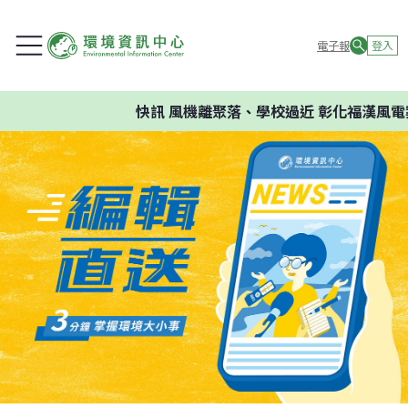
電子報
登入
快訊
風機離聚落、學校過近 彰化福漢風電