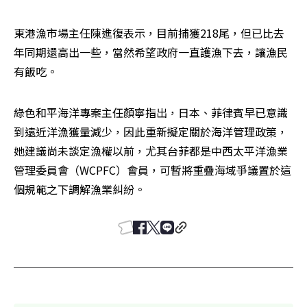
東港漁市場主任陳進復表示，目前捕獲218尾，但已比去
年同期還高出一些，當然希望政府一直護漁下去，讓漁民
有飯吃。
綠色和平海洋專案主任顏寧指出，日本、菲律賓早已意識
到遠近洋漁獲量減少，因此重新擬定關於海洋管理政策，
她建議尚未談定漁權以前，尤其台菲都是中西太平洋漁業
管理委員會（WCPFC）會員，可暫將重疊海域爭議置於這
個規範之下調解漁業糾紛。