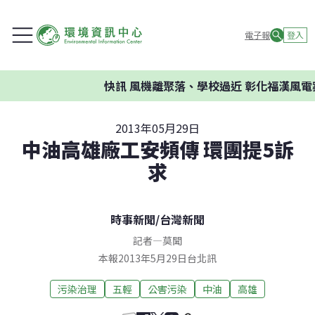
電子報
登入
快訊
風機離聚落、學校過近 彰化福漢風電案
2013年05月29日
中油高雄廠工安頻傳 環團提5訴
求
時事新聞
/
台灣新聞
記者
—
莫聞
本報2013年5月29日台北訊
污染治理
五輕
公害污染
中油
高雄