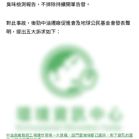
臭味檢測報告，不排除持續開單告發。
對此事故，後勁中油遷廠促進會及地球公民基金會發表聲
明，提出五大訴求如下：
中油高廠脫硫工場爆炸現場一片狼籍，鋁門窗玻璃都已震碎，剩下變形的窗