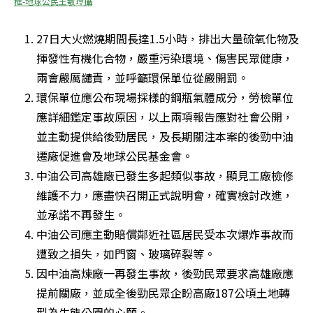
框-地球公民王敏玲攝
27日大火燃燒期間長達1.5小時，排出大量硫氧化物及
揮發性有機化合物，嚴重污染環境、傷害民眾健康，
兩會嚴厲譴責，並呼籲環保單位從嚴開罰。
環保單位應公布現場採樣的鋼瓶氣體成分，勞檢單位
應詳細鑑定事故原因，以上兩項報告應對社會公開，
並主動提供給後勁居民，及長期關注本案的後勁中油
遷廠促進會及地球公民基金會。
中油公司高雄廠已發生多起類似事故，顯見工廠檢修
維護不力，應盡快召開正式說明會，確實檢討改進，
並承諾不再發生。
中油公司應主動賠償鄰近社區居民受本次爆炸事故而
遭致之損失，如門窗、玻璃碎裂等。
因中油高煉廠一再發生事故，後勁民眾要求高雄廠應
提前關廠，並成全後勁民眾企盼高廠187公頃土地轉
型為生態公園的心願。