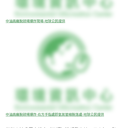
中油高廠脫硫場爆炸現場-地球公民提供
中油高廠脫硫場爆炸-右方手指處即氫氣管線脫落處-地球公民提供