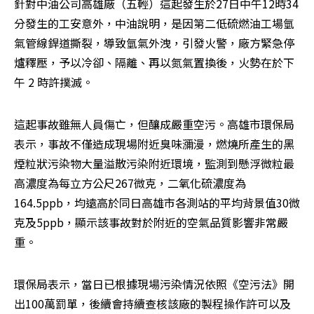
針對中油公司高雄廠（五輕）這起發生於27日中午12時34
分發生的工安意外，中油說明，是因第二低硫燃油工場氫
氣管線銲道撕裂，導致氫氣外洩，引發火警，廠方緊急停
爐釋壓，予以冷卻、隔離、再以氮氣置換後，火勢在於下
午 2 時許撲滅。
這起事故雖無人員傷亡，但釀成嚴重空污。高雄市環保局
表示，事故不僅造成現場附近臭味瀰漫，燃燒所產生的黑
煙粒狀污染物大量溢散污染附近環境，監測到懸浮微粒最
高濃度為每立方公尺267微克，二氧化硫濃度為
164.5ppb，均遠高於同日高雄市各測站的平均背景值30微
克及5ppb，顯示該事故對於附近的空氣品質影響非常嚴
重。
環保局表示，當日已根據現場污染情況依照《空污法》開
出100萬罰單，後續會持續查核該廠的製程操作許可以及