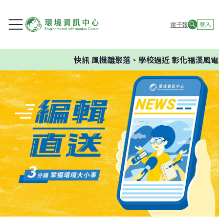
電子報
登入
快訊
風機離聚落、學校過近 彰化福漢風電