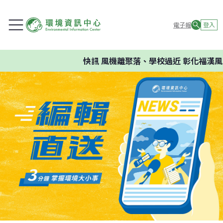
電子報
登入
快訊
風機離聚落、學校過近 彰化福漢風