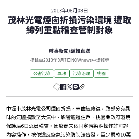
2013年08月08日
茂林光電煙囪折損污染環境 遭取
締列重點稽查管制對象
時事新聞
/
編輯直送
摘錄自2013年8月7日NOWnews中壢報導
公害污染
異味
污染治理
桃園
中壢市茂林光電公司煙囪折損，未儘速修復，致部分有異
味的氣體擴散至大氣中，影響週邊住戶，桃園縣政府環境
保護局6日派員稽查，因廠商未依固定污染源操作許可證
內容操作，被依違反空氣污染防制法告發，至少罰款10萬