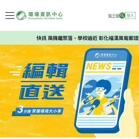
電子報
登入
快訊
風機離聚落、學校過近 彰化福漢風電案環