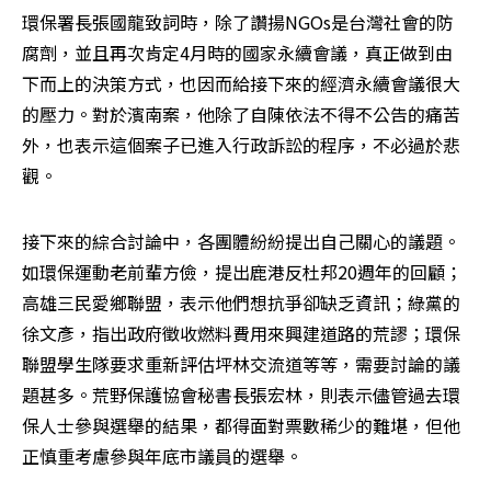
環保署長張國龍致詞時，除了讚揚NGOs是台灣社會的防
腐劑，並且再次肯定4月時的國家永續會議，真正做到由
下而上的決策方式，也因而給接下來的經濟永續會議很大
的壓力。對於濱南案，他除了自陳依法不得不公告的痛苦
外，也表示這個案子已進入行政訴訟的程序，不必過於悲
觀。 
接下來的綜合討論中，各團體紛紛提出自己關心的議題。
如環保運動老前輩方儉，提出鹿港反杜邦20週年的回顧；
高雄三民愛鄉聯盟，表示他們想抗爭卻缺乏資訊；綠黨的
徐文彥，指出政府徵收燃料費用來興建道路的荒謬；環保
聯盟學生隊要求重新評估坪林交流道等等，需要討論的議
題甚多。荒野保護協會秘書長張宏林，則表示儘管過去環
保人士參與選舉的結果，都得面對票數稀少的難堪，但他
正慎重考慮參與年底市議員的選舉。 