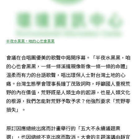
半夜水黑黑，咱的心也會黑黑
會議在合唱團優美的歌聲中揭開序幕。「半夜水黑黑，咱
的心也會黑黑，一條一條溪攏親像新像一條一條的命體」
溫柔而有力的台語歌聲，唱出環保人士對台灣土地的心
痛。台灣生態學會理事長鐘丁茂致詞時，呼籲國人重視荒
野的內在價值，荒野既是人類生命的起源，也是人類文化
的根源，我們怎能對荒野予取予求？他強烈要求「荒野零
損失」。 
原訂因應總統出席而計畫舉行的「五大不永續議題票
選」，也因總統不克出席而取消。大會的主題演講由靜宜