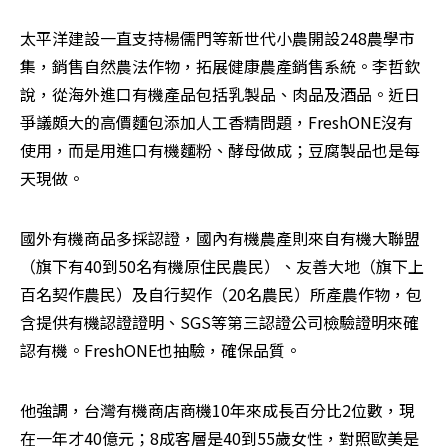
太平洋建設一直支持楊儒門等新世代小農開設248農學市
集，銷售自然農法作物，拓展健康農產銷售系統。李哲欽
說，從海外進口有機產品包括乳製品、肉品及酒品。近日
爭議頗大的高價麵包添加人工香精問題，FreshONE沒有
使用，而是用進口有機麵粉、酵母做成；豆腐製品也是每
天現做。
國外有機商品多採認證，國內有機農產則來自有機大聯盟
（旗下有40到50名有機原住民農民）、友善大地（旗下上
百名契作農民）及自行契作（20名農民）所產農作物，包
含提供有機認證證明、SGS等第三認證公司檢驗證明來確
認有機。FreshONE也抽驗，確保品質。
他強調，台灣有機商店商機10年來成長百分比2位數，現
在一年才40億元；8成客層是40到55歲女性，對照歐美是