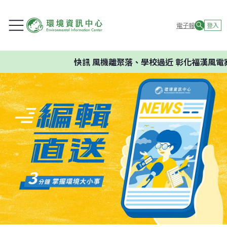
電子報
登入
快訊
風機離聚落、學校過近 彰化福漢風電案