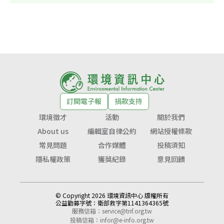
訂閱電子報
捐款支持
環境徵才
活動
關於我們
About us
編輯室自律公約
網站授權條款
常見問題
合作媒體
投稿須知
隱私權政策
獲獎紀錄
意見回饋
© Copyright 2026 環境資訊中心 版權所有
公益勸募字號：
衛部救字第1141364365號
服務信箱：
service@tnf.org.tw
投稿信箱：
infor@e-info.org.tw