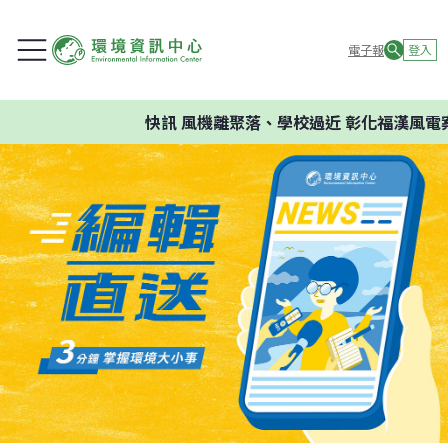
電子報
登入
快訊
風機離聚落、學校過近 彰化福漢風電案