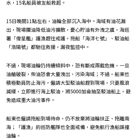
水，15名船員被友船救起。
15日晚間11點左右，油輪全部沉入海中。海域有油花漏
出，現場攔油降低油污擴散，憂心貯油有外洩之虞，海巡
署「偉星艦」護漁趕往戒護，拖船「海洋七號」、駁油船
「浩陽號」都馳往救援，漏夜監控中。
不過，現場油輪仍持續傾斜中，恐有斷成兩截危機，一旦
油艙破裂，柴油恐會大量洩出、污染海域；不過，船東也
積極動員防止海污，僱請大型駁油船趕到現場，只要風浪
減緩，立即進行海上駁油，將5000加侖抽至駁油船上，避
免造成重大油污事件。
船東也僱請拖船到場待命，仍不放棄將油輪扶正、拖離南
海；「護漁」的巡防艦隊也全面戒備，避免航行漁船誤撞
油輪。