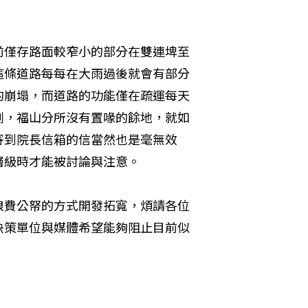
前僅存路面較窄小的部分在雙連埤至
這條道路每每在大雨過後就會有部分
的崩塌，而道路的功能僅在疏運每天
劃，福山分所沒有置喙的餘地，就如
寄到院長信箱的信當然也是毫無效
層級時才能被討論與注意。
浪費公帑的方式開發拓寬，煩請各位
決策單位與媒體希望能夠阻止目前似