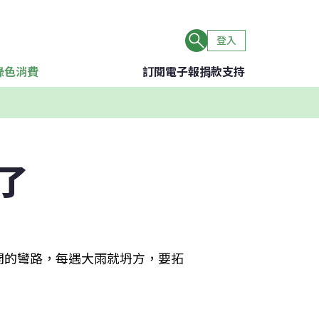
登入
綠色消費
訂閱電子報
捐款支持
了
開的彎路，每遇大雨就坍方，要拓