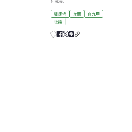
研究員）
雙連埤
宜蘭
台九甲
社論