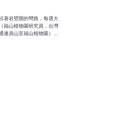
沿著岩壁開的彎路，每遇大
（福山植物園研究員，台灣
通連員山至福山植物園）線
物園路段，因為交通的理由
就會有部分的坍方落石，讓
，而道路的功能僅在疏運每
樣的開發計劃，福山分所沒
定案後被告知，而林則桐先
我們幾乎可以肯定只有在事
如果您也不願意見到雙連埤
發拓寬，煩請各位發揮自己
決策單位與媒體希望能夠阻