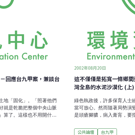
2002年08月20日
－回應台九甲案，兼談台
這不僅僅是拓寬一條鄉間
灣全島的水泥沙漠化 (上)
土地「固化」。「照著他們
綠色執政後，許多保育人士
好就是乾脆把整個中央山脈
當可放心。然而隨著局勢演
』算了。這樣也不用開什麼
是頭瘡腳膿，病入膏肓，要
…。挖下來的土石還可以在
還不如祈禱地震旱災少來一
去，以便兩岸早日統
本是由「放心」轉為「灰心
公共論壇
台九甲