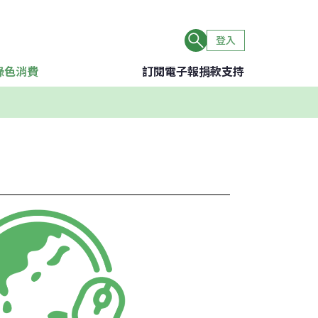
登入
綠色消費
訂閱電子報
捐款支持