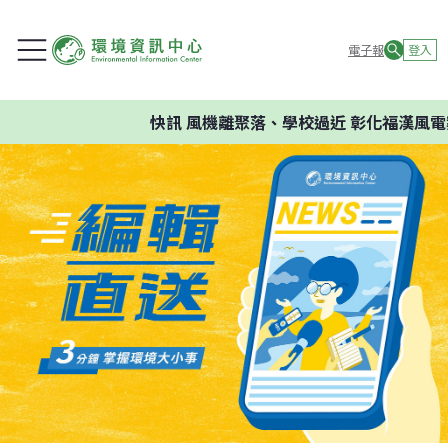
電子報
登入
快訊
風機離聚落、學校過近 彰化福漢風電